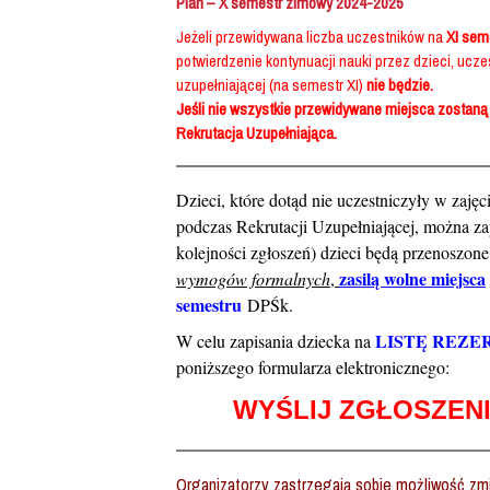
Plan – X semestr zimowy 2024-2025
Jeżeli przewidywana liczba uczestników na
XI sem
potwierdzenie kontynuacji nauki przez dzieci, ucz
uzupełniającej (na semestr XI)
nie będzie.
Jeśli nie wszystkie przewidywane miejsca zostaną
Rekrutacja Uzupełniająca.
Dzieci, które dotąd nie uczestniczyły w zajęc
podczas Rekrutacji Uzupełniającej, można z
kolejności zgłoszeń) dzieci będą przenoszon
zasilą wolne miejsca
wymogów formalnych
,
semestru
DPŚk.
LISTĘ REZE
W celu zapisania dziecka na
poniższego formularza elektronicznego:
WYŚLIJ ZGŁOSZEN
Organizatorzy zastrzegają sobie możliwość zmi