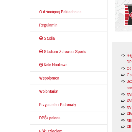
O dziecięcej Politechnice
Regulamin
Studia
Studium Zdrowia i Sportu
Rej
DP
Koło Naukowe
Co 
Opł
Współpraca
Ucz
se
Wolontariat
XVI
XV
Przyjaciele i Patronaty
XV
XI
DPŚk poleca
XII
XII
PŚk Dzieciom