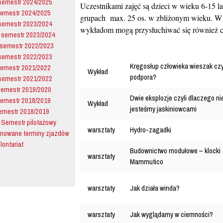
semestr 2024/2025
Uczestnikami zajęć są dzieci w wieku 6-15 l
semestr 2024/2025
grupach max. 25 os. w zbliżonym wieku. W 
semestr 2023/2024
wykładom mogą przysłuchiwać się również ch
I semestr 2023/2024
 semestr 2022/2023
semestr 2022/2023
Kręgosłup człowieka wieszak cz
semestr 2021/2022
Wykład
podpora?
semestr 2021/2022
 semestr 2019/2020
Dwie eksplozje czyli dlaczego ni
Semestr 2018/2019
Wykład
jesteśmy jaskiniowcami
emestr 2018/2019
 Semestr pilotażowy
warsztaty
Hydro-zagadki
anowane terminy zjazdów
ontariat
Budownictwo modułowe – klocki
warsztaty
Mammutico
warsztaty
Jak działa winda?
warsztaty
Jak wyglądamy w ciemności?