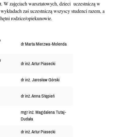
at. W zajęciach warsztatowych, dzieci uczestniczą w
wykładach zaś uczestniczą wszyscy studenci razem, a
ętni rodzice/opiekunowie.
y
dr Marta Mierzwa-Molenda
e
dr inż. Artur Piasecki
dr inż. Jarosław Górski
dr inż. Anna Stępień
mgr inż. Magdalena Tutaj-
Dudała
dr inż. Artur Piasecki