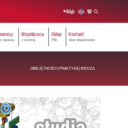
ownicy
Współpraca
Sklep
Kontakt
et, badania
z Uczelnią
PŚk
dane teleadresowe
UMIEJĘTNOŚCI | PRAKTYKA | WIEDZA