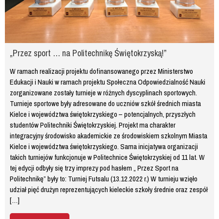
„Przez sport … na Politechnikę Świętokrzyską!”
W ramach realizacji projektu dofinansowanego przez Ministerstwo
Edukacji i Nauki w ramach projektu Społeczna Odpowiedzialność Nauki
zorganizowane zostały turnieje w różnych dyscyplinach sportowych.
Turnieje sportowe były adresowane do uczniów szkół średnich miasta
Kielce i województwa świętokrzyskiego – potencjalnych, przyszłych
studentów Politechniki Świętokrzyskiej. Projekt ma charakter
integracyjny środowisko akademickie ze środowiskiem szkolnym Miasta
Kielce i województwa świętokrzyskiego. Sama inicjatywa organizacji
takich turniejów funkcjonuje w Politechnice Świętokrzyskiej od 11 lat. W
tej edycji odbyły się trzy imprezy pod hasłem „ Przez Sport na
Politechnikę” były to: Turniej Futsalu (13.12.2022 r.) W turnieju wzięło
udział pięć drużyn reprezentujących kieleckie szkoły średnie oraz zespół
[…]