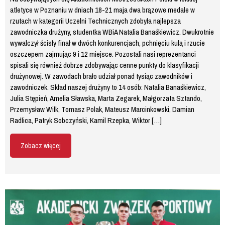
atletyce w Poznaniu w dniach 18-21 maja dwa brązowe medale w
rzutach w kategorii Uczelni Technicznych zdobyła najlepsza
zawodniczka drużyny, studentka WBiA Natalia Banaśkiewicz. Dwukrotnie
wywalczył ścisły finał w dwóch konkurencjach, pchnięciu kulą i rzucie
oszczepem zajmując 9 i 12 miejsce. Pozostali nasi reprezentanci
spisali się również dobrze zdobywając cenne punkty do klasyfikacji
drużynowej. W zawodach brało udział ponad tysiąc zawodników i
zawodniczek. Skład naszej drużyny to 14 osób: Natalia Banaśkiewicz,
Julia Stępień, Amelia Sławska, Marta Zegarek, Małgorzata Sztando,
Przemysław Wilk, Tomasz Polak, Mateusz Marcinkowski, Damian
Radlica, Patryk Sobczyński, Kamil Rzepka, Wiktor […]
Zobacz więcej