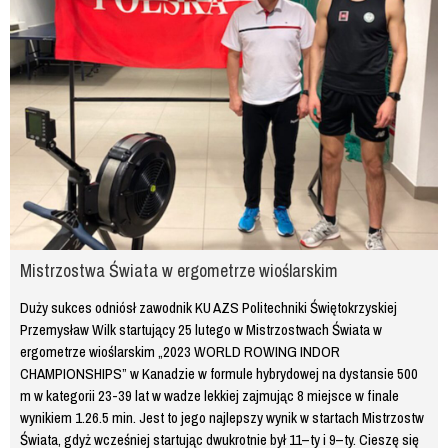
Mistrzostwa Świata w ergometrze wioślarskim
Duży sukces odniósł zawodnik KU AZS Politechniki Świętokrzyskiej
Przemysław Wilk startujący 25 lutego w Mistrzostwach Świata w
ergometrze wioślarskim „2023 WORLD ROWING INDOR
CHAMPIONSHIPS” w Kanadzie w formule hybrydowej na dystansie 500
m w kategorii 23-39 lat w wadze lekkiej zajmując 8 miejsce w finale
wynikiem 1.26.5 min. Jest to jego najlepszy wynik w startach Mistrzostw
Świata, gdyż wcześniej startując dwukrotnie był 11–ty i 9–ty. Cieszę się