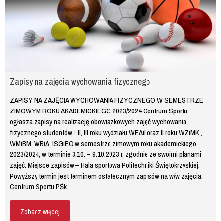
Zapisy na zajęcia wychowania fizycznego
ZAPISY NA ZAJĘCIA WYCHOWANIA FIZYCZNEGO W SEMESTRZE
ZIMOWYM ROKU AKADEMICKIEGO 2023/2024 Centrum Sportu
ogłasza zapisy na realizację obowiązkowych zajęć wychowania
fizycznego studentów I ,II, III roku wydziału WEAiI oraz II roku WZiMK ,
WMiBM, WBiA, ISGiEO w semestrze zimowym roku akademickiego
2023/2024, w terminie 3.10. – 9.10.2023 r, zgodnie ze swoimi planami
zajęć. Miejsce zapisów – Hala sportowa Politechniki Świętokrzyskiej.
Powyższy termin jest terminem ostatecznym zapisów na w/w zajęcia.
Centrum Sportu PŚk.
Zobacz więcej