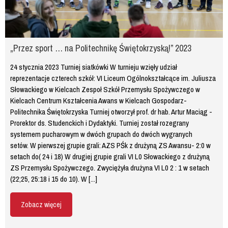
„Przez sport … na Politechnikę Świętokrzyską!” 2023
24 stycznia 2023 Turniej siatkówki W turnieju wzięły udział
reprezentacje czterech szkół: VI Liceum Ogólnokształcące im. Juliusza
Słowackiego w Kielcach Zespoł Szkół Przemysłu Spożywczego w
Kielcach Centrum Kształcenia Awans w Kielcach Gospodarz-
Politechnika Świętokrzyska Turniej otworzył prof. dr hab. Artur Maciąg -
Prorektor ds. Studenckich i Dydaktyki. Turniej został rozegrany
systemem pucharowym w dwóch grupach do dwóch wygranych
setów. W pierwszej grupie grali: AZS PŚk z drużyną ZS Awansu- 2:0 w
setach do( 24 i 18) W drugiej grupie grali VI L0 Słowackiego z drużyną
ZS Przemysłu Spożywczego. Zwyciężyła drużyna VI L0 2 : 1 w setach
(22;25, 25:18 i 15 do 10). W [...]
Zobacz więcej