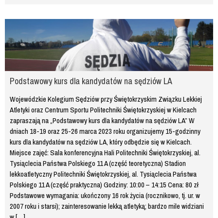
Podstawowy kurs dla kandydatów na sędziów LA
Wojewódzkie Kolegium Sędziów przy Świętokrzyskim Związku Lekkiej
Atletyki oraz Centrum Sportu Politechniki Świętokrzyskiej w Kielcach
zapraszają na „Podstawowy kurs dla kandydatów na sędziów LA” W
dniach 18-19 oraz 25-26 marca 2023 roku organizujemy 15-godzinny
kurs dla kandydatów na sędziów LA, który odbędzie się w Kielcach.
Miejsce zajęć: Sala konferencyjna Hali Politechniki Świętokrzyskiej, al.
Tysiąclecia Państwa Polskiego 11 A (część teoretyczna) Stadion
lekkoatletyczny Politechniki Świętokrzyskiej, al. Tysiąclecia Państwa
Polskiego 11 A (część praktyczna) Godziny: 10:00 – 14:15 Cena: 80 zł
Podstawowe wymagania: ukończony 16 rok życia (rocznikowo, tj. ur. w
2007 roku i starsi); zainteresowanie lekką atletyką; bardzo mile widziani
w […]