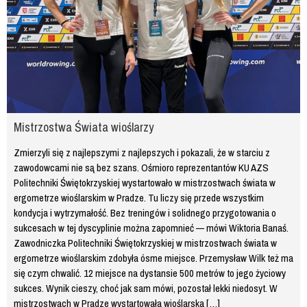
Mistrzostwa Świata wioślarzy
Zmierzyli się z najlepszymi z najlepszych i pokazali, że w starciu z
zawodowcami nie są bez szans. Ośmioro reprezentantów KU AZS
Politechniki Świętokrzyskiej wystartowało w mistrzostwach świata w
ergometrze wioślarskim w Pradze. Tu liczy się przede wszystkim
kondycja i wytrzymałość. Bez treningów i solidnego przygotowania o
sukcesach w tej dyscyplinie można zapomnieć — mówi Wiktoria Banaś.
Zawodniczka Politechniki Świętokrzyskiej w mistrzostwach świata w
ergometrze wioślarskim zdobyła ósme miejsce. Przemysław Wilk też ma
się czym chwalić. 12 miejsce na dystansie 500 metrów to jego życiowy
sukces. Wynik cieszy, choć jak sam mówi, pozostał lekki niedosyt. W
mistrzostwach w Pradze wystartowała wioślarska […]