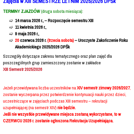
Zajęcia w XIII SEMESTRZE LETNIM 2025/2026 DPŚk
TERMINY ZJAZDÓW
(druga sobota miesiąca):
14 marca 2026 r., – Rozpoczęcie semestru XIII
11 kwietnia 2026 r.,
9 maja 2026 r.,
20
czerwca 2026 r.
(trzecia sobota)
– Uroczyste Zakończenie Roku
Akademickiego 2025/2026 DPŚk
Szczegóły dotyczące zakresu tematycznego oraz plan zajęć dla
poszczególnych grup zamieszczony zostanie w zakładce
XIII
Semestr 2025/2026
Jeżeli przewidywana liczba uczestników na
XIV semestr zimowy 2026/2027
,
zostanie wyczerpana przez potwierdzenie kontynuacji nauki przez dzieci,
uczestniczące w zajęciach podczas XIII semestru – rekrutacji
uzupełniającej (na semestr XIV)
nie będzie.
Jeśli nie wszystkie przewidywane miejsca zostaną wykorzystane, to w
CZERWCU 2026 r. zostanie ogłoszona Rekrutacja Uzupełniająca.