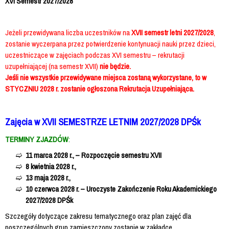
XVI Semestr 2027/2028
Jeżeli przewidywana liczba uczestników na
XVII semestr letni 2027/2028
,
zostanie wyczerpana przez potwierdzenie kontynuacji nauki przez dzieci,
uczestniczące w zajęciach podczas XVI semestru – rekrutacji
uzupełniającej (na semestr XVII)
nie będzie.
Jeśli nie wszystkie przewidywane miejsca zostaną wykorzystane, to w
STYCZNIU 2028 r. zostanie ogłoszona Rekrutacja Uzupełniająca.
Zajęcia w XVII SEMESTRZE LETNIM 2027/2028 DPŚk
TERMINY ZJAZDÓW
:
11 marca 2028 r., – Rozpoczęcie semestru XVII
8 kwietnia 2028 r.,
13 maja 2028 r.,
10 czerwca 2028 r. – Uroczyste Zakończenie Roku Akademickiego
2027/2028 DPŚk
Szczegóły dotyczące zakresu tematycznego oraz plan zajęć dla
poszczególnych grup zamieszczony zostanie w zakładce