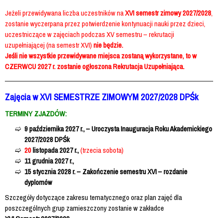
Jeżeli przewidywana liczba uczestników na
XVI semestr zimowy 2027/2028
,
zostanie wyczerpana przez potwierdzenie kontynuacji nauki przez dzieci,
uczestniczące w zajęciach podczas XV semestru – rekrutacji
uzupełniającej (na semestr XVI)
nie będzie.
Jeśli nie wszystkie przewidywane miejsca zostaną wykorzystane, to w
CZERWCU 2027 r. zostanie ogłoszona Rekrutacja Uzupełniająca.
Zajęcia w XVI SEMESTRZE ZIMOWYM 2027/2028 DPŚk
TERMINY ZJAZDÓW
:
9 października 2027 r., – Uroczysta Inauguracja Roku Akademickiego
2027/2028 DPŚk
20
listopada 2027 r.,
(trzecia sobota)
11 grudnia 2027 r.,
15 stycznia 2028 r. – Zakończenie semestru XVI – rozdanie
dyplomów
Szczegóły dotyczące zakresu tematycznego oraz plan zajęć dla
poszczególnych grup zamieszczony zostanie w zakładce