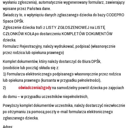
wysłaniu zgłoszenia), automatycznie wygenerowany formularz, zawierający
wpisane przez Państwa dane.
Świadczy to, o wpłynięciu danych zgłaszanego dziecka do bazy CODEPRO
Space DPŚk.
Zgłoszenie dziecka trafi z LISTY ZGŁOSZENIOWEJ na LISTĘ
CZŁONKÓW KOŁA po dostarczeniu KOMPLETÓW DOKUMENTÓW
dziecka.
Formularz Rejestracyjny, należy wydrukować, podpisać (własnoręcznie
przez rodzica lub opiekuna prawnego)
Komplet dokumentów, który należy dostarczyć do Biura DPŚk,
(osobiście lub pocztą) składa się z:
1) Formularza elektronicznego podpisanego własnoręcznie przez rodzica
lub opiekuna prawnego (kursanta w przypadku pełnoletności),
2)
oświadczenia/zgody
na samodzielny powrót dziecka po zajęciach
do domu – w przypadku uczestników niepełnoletnich,
Powyższy komplet dokumentów uczestnika, należy dostarczyć niezwłocznie
po otrzymaniu za pomocą poczty e-mail formularza elektronicznego
zgłaszanego dziecka.
Adres: