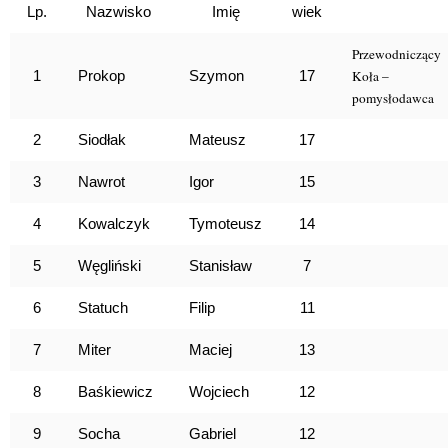
Lp.
Nazwisko
Imię
wiek
Przewodniczący
1
Prokop
Szymon
17
Koła –
pomysłodawca
2
Siodłak
Mateusz
17
3
Nawrot
Igor
15
4
Kowalczyk
Tymoteusz
14
5
Węgliński
Stanisław
7
6
Statuch
Filip
11
7
Miter
Maciej
13
8
Baśkiewicz
Wojciech
12
9
Socha
Gabriel
12