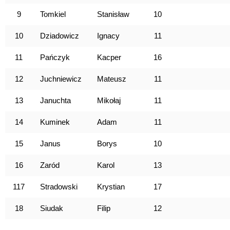
9
Tomkiel
Stanisław
10
10
Dziadowicz
Ignacy
11
11
Pańczyk
Kacper
16
12
Juchniewicz
Mateusz
11
13
Januchta
Mikołaj
11
14
Kuminek
Adam
11
15
Janus
Borys
10
16
Zaród
Karol
13
117
Stradowski
Krystian
17
18
Siudak
Filip
12