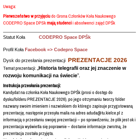
Uwaga:
Pierwszeństwo w przyjęciu
do Grona Członków Koła Naukowego
CODEPRO Space DPSk
mają
studenci
i absolwenci zajęć DPŚk
Statut Koła
CODEPRO Space DPŚk
Profil Koła
Facebook =>
Codepro Space
PREZENTACJE 2026
Dysk do przesłania prezentacji
Temat prezentacji:
„
Historia telegrafii oraz jej znaczenie w
rozwoju komunikacji na świecie
”.
Instrukcja przesłania prezentacji:
Kandydat na członka Koła Naukowego DPŚk (prosi o dostęp do
dysku/folderu PREZENTACJE 2026), po jego otrzymaniu tworzy folder
nazwany swoim imieniem i nazwiskiem do którego zapisuje przygotowaną
prezentację, następnie przesyła maila na adres aduda@tu.kielce.pl z
informacją o przesłaniu swojej prezentacji – po sprawdzeniu, że plik jest ok i
prezentacja wyświetla się poprawnie – dostanie informacje zwrotną, że
prezentacja została przyjęta.