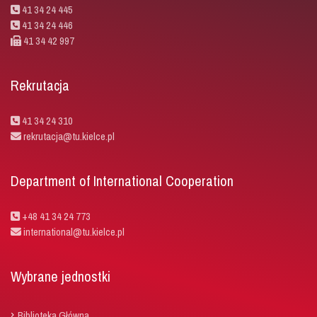
41 34 24 445
41 34 24 446
41 34 42 997
Rekrutacja
41 34 24 310
rekrutacja@tu.kielce.pl
Department of International Cooperation
+48 41 34 24 773
international@tu.kielce.pl
Wybrane jednostki
Biblioteka Główna