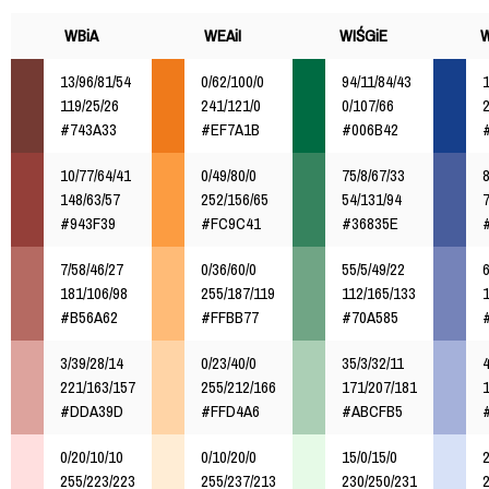
WBiA
WEAiI
WIŚGiE
13/96/81/54
0/62/100/0
94/11/84/43
1
119/25/26
241/121/0
0/107/66
#743A33
#EF7A1B
#006B42
10/77/64/41
0/49/80/0
75/8/67/33
8
148/63/57
252/156/65
54/131/94
#943F39
#FC9C41
#36835E
7/58/46/27
0/36/60/0
55/5/49/22
6
181/106/98
255/187/119
112/165/133
#B56A62
#FFBB77
#70A585
3/39/28/14
0/23/40/0
35/3/32/11
4
221/163/157
255/212/166
171/207/181
#DDA39D
#FFD4A6
#ABCFB5
0/20/10/10
0/10/20/0
15/0/15/0
2
255/223/223
255/237/213
230/250/231