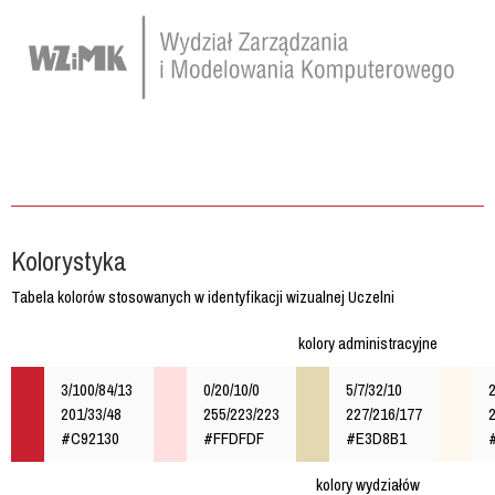
Kolorystyka
Tabela kolorów stosowanych w identyfikacji wizualnej Uczelni
kolory administracyjne
3/100/84/13
0/20/10/0
5/7/32/10
2
201/33/48
255/223/223
227/216/177
#C92130
#FFDFDF
#E3D8B1
kolory wydziałów