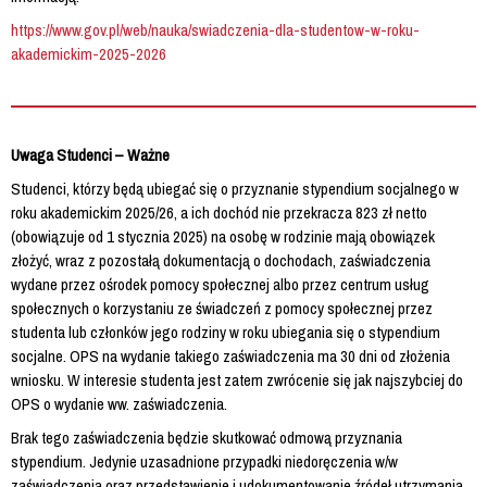
https://www.gov.pl/web/nauka/swiadczenia-dla-studentow-w-roku-
akademickim-2025-2026
Uwaga Studenci – Ważne
Studenci, którzy będą ubiegać się o przyznanie stypendium socjalnego w
roku akademickim 2025/26, a ich dochód nie przekracza 823 zł netto
(obowiązuje od 1 stycznia 2025) na osobę w rodzinie mają obowiązek
złożyć, wraz z pozostałą dokumentacją o dochodach, zaświadczenia
wydane przez ośrodek pomocy społecznej albo przez centrum usług
społecznych o korzystaniu ze świadczeń z pomocy społecznej przez
studenta lub członków jego rodziny w roku ubiegania się o stypendium
socjalne. OPS na wydanie takiego zaświadczenia ma 30 dni od złożenia
wniosku. W interesie studenta jest zatem zwrócenie się jak najszybciej do
OPS o wydanie ww. zaświadczenia.
Brak tego zaświadczenia będzie skutkować odmową przyznania
stypendium. Jedynie uzasadnione przypadki niedoręczenia w/w
zaświadczenia oraz przedstawienie i udokumentowanie źródeł utrzymania