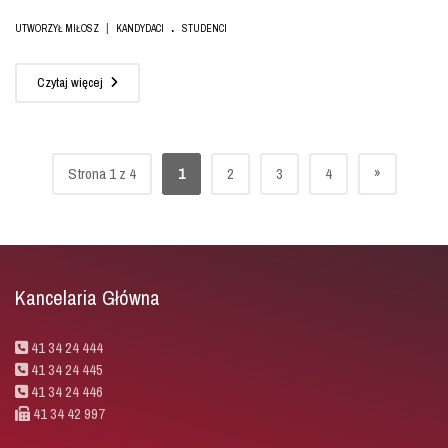
.
|
UTWORZYŁ MIŁOSZ
KANDYDACI
STUDENCI
Czytaj więcej
»
Strona 1 z 4
1
2
3
4
Kancelaria Główna
41 34 24 444
41 34 24 445
41 34 24 446
41 34 42 997