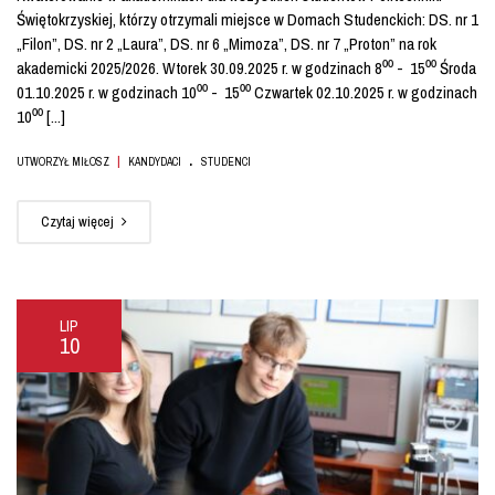
Świętokrzyskiej, którzy otrzymali miejsce w Domach Studenckich: DS. nr 1
„Filon”, DS. nr 2 „Laura”, DS. nr 6 „Mimoza”, DS. nr 7 „Proton” na rok
akademicki 2025/2026. Wtorek 30.09.2025 r. w godzinach 8⁰⁰ - 15⁰⁰ Środa
01.10.2025 r. w godzinach 10⁰⁰ - 15⁰⁰ Czwartek 02.10.2025 r. w godzinach
10⁰⁰ [...]
.
|
UTWORZYŁ MIŁOSZ
KANDYDACI
STUDENCI
Czytaj więcej
LIP
10