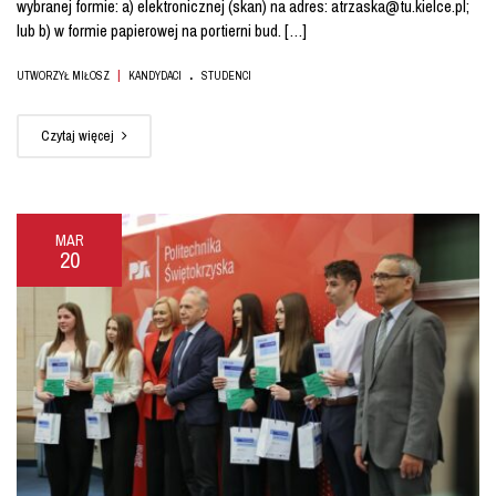
wybranej formie: a) elektronicznej (skan) na adres: atrzaska@tu.kielce.pl;
lub b) w formie papierowej na portierni bud. […]
.
|
UTWORZYŁ MIŁOSZ
KANDYDACI
STUDENCI
Czytaj więcej
MAR
20