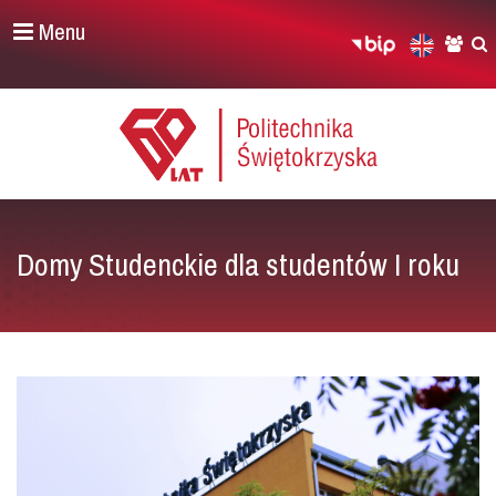
Menu
Domy Studenckie dla studentów I roku