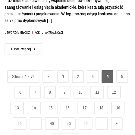
oraz młodzi absolwenci, by wspólnie celebrować kreatywność,
zaangażowanie i osiągnięcia akademickie, które kształtują przyszłość
polskiej inżynierii i projektowania. W tegorocznej edycji konkursu oceniono
aż 79 prac dyplomowych [...]
.
|
UTWORZYŁ MIŁOSZ
ACK
AKTUALNOŚCI
Czytaj więcej
Strona 4 z 79
«
1
2
3
4
5
6
7
8
9
10
11
12
13
14
15
16
17
18
19
»
20
...
40
50
60
...