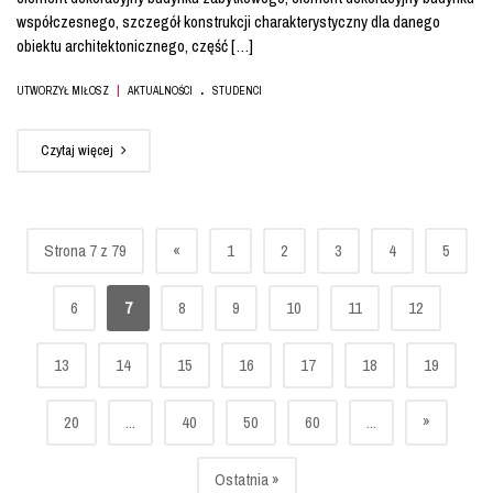
współczesnego, szczegół konstrukcji charakterystyczny dla danego
obiektu architektonicznego, część […]
.
|
UTWORZYŁ MIŁOSZ
AKTUALNOŚCI
STUDENCI
Czytaj więcej
Strona 7 z 79
«
1
2
3
4
5
6
7
8
9
10
11
12
13
14
15
16
17
18
19
»
20
...
40
50
60
...
Ostatnia »