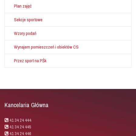
Plan zajęć
Sekcje sportowe
Wzory podań
Wynajem pomieszczeń i obiektów CS
Przez sport na PŚk
Kancelaria Główna
41 34 24 444
41 34 24 445
41 34 24 446