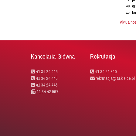
or
ko
Aktualno
Kancelaria Główna
Rekrutacja
41 34 24 444
41 34 24 310
41 34 24 445
rekrutacja@tu.kielce.pl
41 34 24 446
41 34 42 997