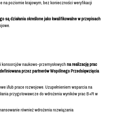
e na poziomie krajowym, bez konieczności weryfikacji
 są działania określone jako kwalifikowalne w przepisach
ojowe.
w i konsorcjów naukowo-przemysłowych
na realizację prac
zdefiniowana przez partnerów Wspólnego Przedsięwzięcia
łowe i/lub prace rozwojowe. Uzupełnieniem wsparcia na
ałania przygotowawcze do wdrożenia wyników prac B+R w
nansowanie również wdrożenia rozwiązania