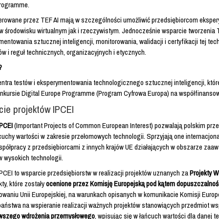
rogramme.
ferowane przez TEF AI mają w szczególności umożliwić przedsiębiorcom ekspery
 środowisku wirtualnym jak i rzeczywistym. Jednocześnie wsparcie tworzenia T
mentowania sztucznej inteligencji, monitorowania, walidacji i certyfikacji tej 
w i reguł technicznych, organizacyjnych i etycznych.
?
ntra testów i eksperymentowania technologicznego sztucznej inteligencji, któr
nkursie Digital Europe Programme (Program Cyfrowa Europa) na współfinansow
ie projektów IPCEI
IPCEI
(Important Projects of Common European Interest) pozwalają polskim prz
cuchy wartości w zakresie przełomowych technologii. Sprzyjają one internacjon
współpracy z przedsiębiorcami z innych krajów UE działających w obszarze za
 wysokich technologii.
IPCEI to wsparcie przedsiębiorstw w realizacji projektów uznanych za
Projekty W
kty, które zostały
ocenione przez Komisję Europejską pod kątem dopuszczalno
waniu Unii Europejskiej, na warunkach opisanych w komunikacie Komisji Europe
aństwa na wspieranie realizacji ważnych projektów stanowiących przedmiot w
rwszego wdrożenia przemysłowego
, wpisując się w łańcuch wartości dla danej te