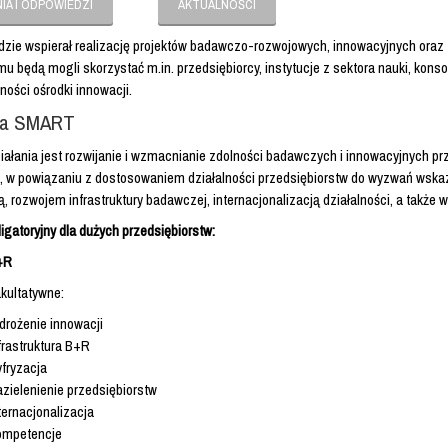
IA I ODPOWIEDZI
AKTUALNOŚCI
dzie wspierał realizację projektów badawczo-rozwojowych, innowacyjnych oraz t
u będą mogli skorzystać m.in. przedsiębiorcy, instytucje z sektora nauki, konso
ości ośrodki innowacji.
ka SMART
ałania jest rozwijanie i wzmacnianie zdolności badawczych i innowacyjnych pr
i, w powiązaniu z dostosowaniem działalności przedsiębiorstw do wyzwań wsk
ą, rozwojem infrastruktury badawczej, internacjonalizacją działalności, a także
igatoryjny dla dużych przedsiębiorstw:
+R
kultatywne:
rożenie innowacji
frastruktura B+R
fryzacja
zielenienie przedsiębiorstw
ternacjonalizacja
ompetencje