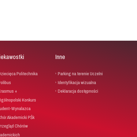
iekawostki
Inne
ziecięca Politechnika
Parking na terenie Uczelni
olibus
Identyfikacja wizualna
Erasmus +
Deklaracja dostępności
Ogólnopolski Konkurs
udent-Wynalazca
Chór Akademicki PŚk
Przegląd Chórów
ademickich