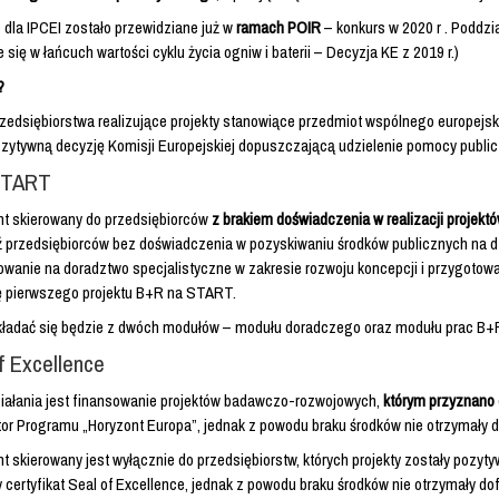
dla IPCEI zostało przewidziane już w
ramach POIR
– konkurs w 2020 r . Poddzia
 się w łańcuch wartości cyklu życia ogniw i baterii – Decyzja KE z 2019 r.)
?
zedsiębiorstwa realizujące projekty stanowiące przedmiot wspólnego europejski
zytywną decyzję Komisji Europejskiej dopuszczającą udzielenie pomocy public
START
nt skierowany do przedsiębiorców
z brakiem doświadczenia w realizacji projekt
 przedsiębiorców bez doświadczenia w pozyskiwaniu środków publicznych na 
owanie na doradztwo specjalistyczne w zakresie rozwoju koncepcji i przygotow
ję pierwszego projektu B+R na START.
kładać się będzie z dwóch modułów – modułu doradczego oraz modułu prac B+R. P
f Excellence
iałania jest finansowanie projektów badawczo-rozwojowych,
którym przyznano c
tor Programu „Horyzont Europa”, jednak z powodu braku środków nie otrzymały
t skierowany jest wyłącznie do przedsiębiorstw, których projekty zostały pozy
 certyfikat Seal of Excellence, jednak z powodu braku środków nie otrzymały d