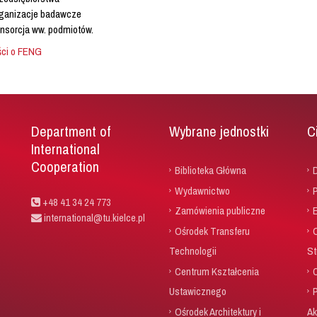
ganizacje badawcze
nsorcja ww. podmiotów.
ści o FENG
Department of
Wybrane jednostki
C
International
Cooperation
Biblioteka Główna
D
Wydawnictwo
P
+48 41 34 24 773
Zamówienia publiczne
international@tu.kielce.pl
Ośrodek Transferu
Technologii
St
Centrum Kształcenia
Ustawicznego
Ośrodek Architektury i
Ak