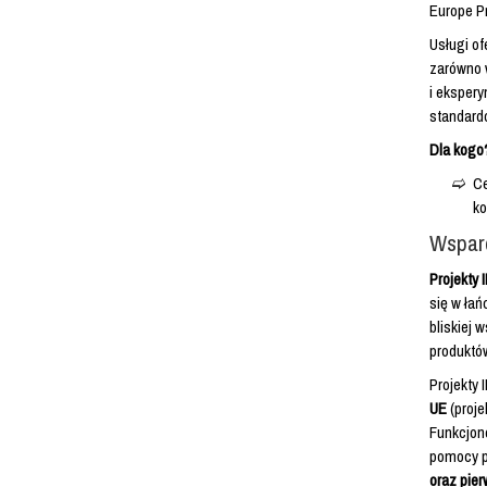
Europe P
Usługi o
zarówno w
i ekspery
standardó
Dla kogo
Ce
ko
Wsparc
Projekty 
się w łań
bliskiej 
produktów
Projekty 
UE
(proje
Funkcjono
pomocy p
oraz pie