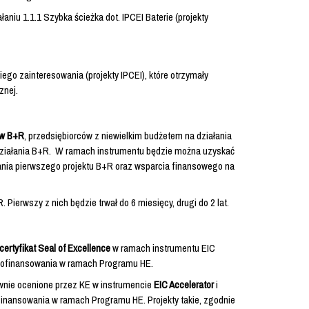
łaniu 1.1.1 Szybka ścieżka dot. IPCEI Baterie (projekty
ego zainteresowania (projekty IPCEI), które otrzymały
znej.
ów B+R
, przedsiębiorców z niewielkim budżetem na działania
działania B+R. W ramach instrumentu będzie można uzyskać
ania pierwszego projektu B+R oraz wsparcia finansowego na
ierwszy z nich będzie trwał do 6 miesięcy, drugi do 2 lat.
ertyfikat Seal of Excellence
w ramach instrumentu EIC
 dofinansowania w ramach Programu HE.
tywnie ocenione przez KE w instrumencie
EIC Accelerator
i
ofinansowania w ramach Programu HE. Projekty takie, zgodnie