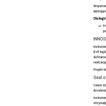
Wsparcie 
wpisujące
Dla kogo
Pr
po
INNO
Instrume
B+R bądź
dofinans
realizac
Projekt s
Seal o
Celem dz
Accelera
Instrumen
otrzymały