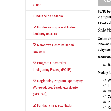
PYTAN
O nas
FENG
bę
Fundusze na badania
Z program
szczególn
Fundusze unijne – aktualne
Ścież
konkursy (B+R+I)
Celem dzi
innowacj
Narodowe Centrum Badań i
cyfryzacj
Rozwoju
Moduł obl
Program Operacyjny
B
Inteligentny Rozwój (PO IR)
Moduły fa
Wd
Regionalny Program Operacyjny
In
Województwa Świętokrzyskiego
Cy
(RPO WŚ)
Za
In
Fundacja na rzecz Nauki
K