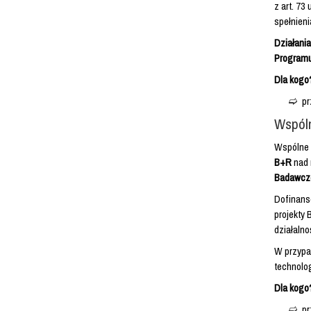
z art. 73
spełnieni
Działani
Program
Dla kogo
pr
Wspól
Wspólne 
B+R
nad 
Badawcz
Dofinanso
projekty
działalno
W przypa
technolo
Dla kogo
pr