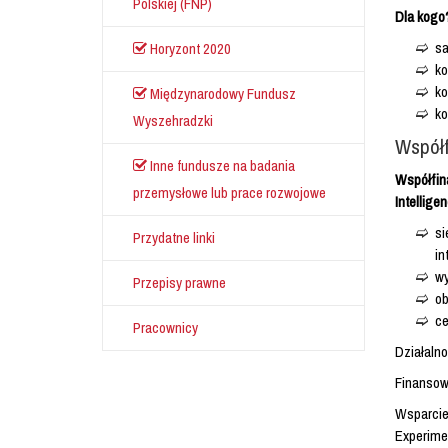
Polskiej (FNP)
Dla kogo
sa
Horyzont 2020
ko
ko
Międzynarodowy Fundusz
ko
Wyszehradzki
Współf
Inne fundusze na badania
Współfina
przemysłowe lub prace rozwojowe
Intellige
si
Przydatne linki
in
wy
Przepisy prawne
ob
ce
Pracownicy
Działalno
Finansow
Wsparcie 
Experimen