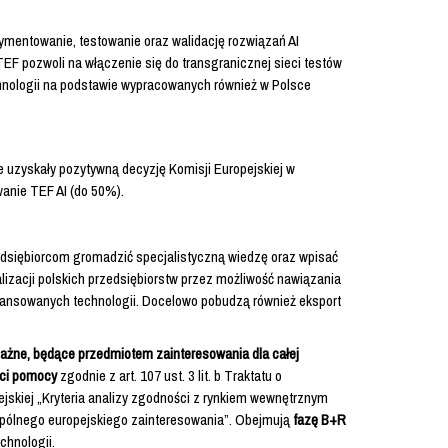
mentowanie, testowanie oraz walidację rozwiązań AI
EF pozwoli na włączenie się do transgranicznej sieci testów
technologii na podstawie wypracowanych również w Polsce
e uzyskały pozytywną decyzję Komisji Europejskiej w
anie TEF AI (do 50%).
edsiębiorcom gromadzić specjalistyczną wiedzę oraz wpisać
alizacji polskich przedsiębiorstw przez możliwość nawiązania
awansowanych technologii. Docelowo pobudzą również eksport
ażne, będące przedmiotem zainteresowania dla całej
ści pomocy
zgodnie z art. 107 ust. 3 lit. b Traktatu o
jskiej „Kryteria analizy zgodności z rynkiem wewnętrznym
spólnego europejskiego zainteresowania”. Obejmują
fazę B+R
chnologii.