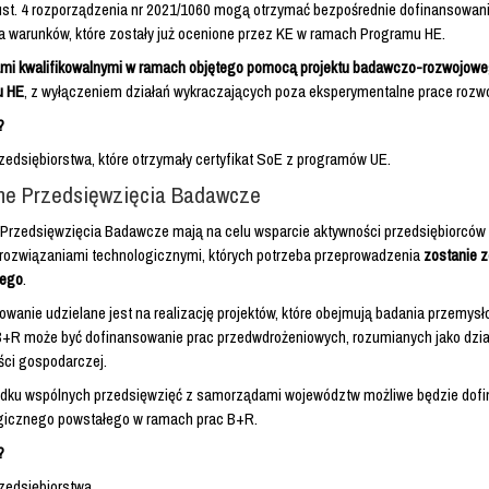
 ust. 4 rozporządzenia nr 2021/1060 mogą otrzymać bezpośrednie dofinansowani
a warunków, które zostały już ocenione przez KE w ramach Programu HE.
ami kwalifikowalnymi w ramach objętego pomocą projektu badawczo-rozwojowego
u HE
, z wyłączeniem działań wykraczających poza eksperymentalne prace rozw
?
zedsiębiorstwa, które otrzymały certyfikat SoE z programów UE.
ne Przedsięwzięcia Badawcze
Przedsięwzięcia Badawcze mają na celu wsparcie aktywności przedsiębiorcó
rozwiązaniami technologicznymi, których potrzeba przeprowadzenia
zostanie 
ego
.
wanie udzielane jest na realizację projektów, które obejmują badania przemys
 B+R może być dofinansowanie prac przedwdrożeniowych, rozumianych jako dzi
ści gospodarczej.
dku wspólnych przedsięwzięć z samorządami województw możliwe będzie dofi
gicznego powstałego w ramach prac B+R.
?
zedsiębiorstwa