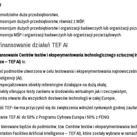
?
modzielne duże przedsiębiorstwo,
nsorcjum dużych przedsiębiorstw, również z MŚP,
nsorcjum dużych przedsiębiorstw i organizacji badawczych lub organizacji po
nsorcja MŚP i organizacji badawczych lub organizacji pozarządowych.
inansowanie działań TEF AI
nsowanie Centrów testów i eksperymentowania technologicznego sztucznej Inteli
nce – TEF AI)
to:
eć podmiotów utworzona w celu testowania i eksperymentowania najnowocześni
teligencji (AI),
specjalizowane obiekty referencyjne działające na dużą skalę,
iekty oferujące testy zarówno w środowisku wirtualnym jak i rzeczywistym,
ntra otwarte dla wszystkich dostawców technologii w całej Europie,
ść TEF-ów ma przyczynić się do zwiększenia wdrożeń rynkowych godnej zaufania
anie TEF AI: do 50% z Programu Cyfrowa Europa i 50% z FENG
kierowane będzie do podmiotów, tzw. Centrów testów i eksperymentowania tech
tation Facilities Artificial Intelligence – TEF AI), które zostały wybrane w ra