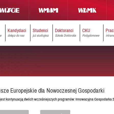
Kandydaci
Studenci
Doktoranci
CKU
Prac
ce
dołącz do nas
już studiujesz
Szkoła Doktorska
Podyplomowe
intran
sze Europejskie dla Nowoczesnej Gospodarki
jest kontynuacją dwóch wcześniejszych programów: Innowacyjna Gospodarka 2