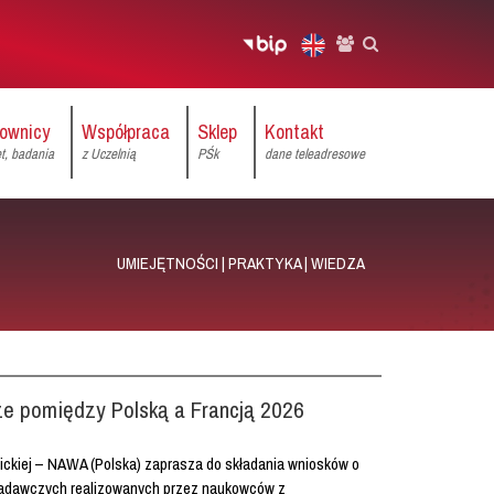
ownicy
Współpraca
Sklep
Kontakt
et, badania
z Uczelnią
PŚk
dane teleadresowe
UMIEJĘTNOŚCI | PRAKTYKA | WIEDZA
e pomiędzy Polską a Francją 2026
kiej – NAWA (Polska) zaprasza do składania wniosków o
badawczych realizowanych przez naukowców z