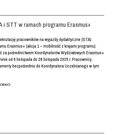
TA i STT w ramach programu Erasmus+
rekrutację pracowników na wyjazdy dydaktyczne (STA)
amu Erasmus+ (akcja 1 – mobilność z krajami programu).
dać za pośrednictwem Koordynatorów Wydziałowych Erasmus+
nie od 6 listopada do 28 listopada 2025 r. Pracownicy
okumenty bezpośrednio do Koordynatora Uczelnianego w tym
COWNICY