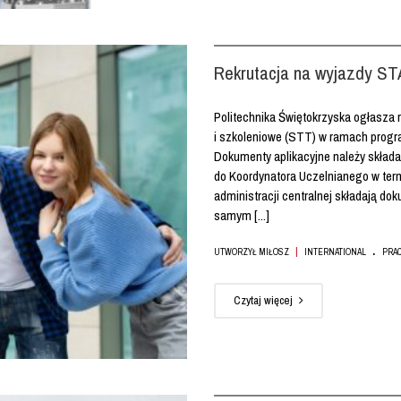
Rekrutacja na wyjazdy S
Politechnika Świętokrzyska ogłasza 
i szkoleniowe (STT) w ramach progr
Dokumenty aplikacyjne należy skła
do Koordynatora Uczelnianego w termi
administracji centralnej składają d
samym [...]
.
|
UTWORZYŁ MIŁOSZ
INTERNATIONAL
PRA
Czytaj więcej