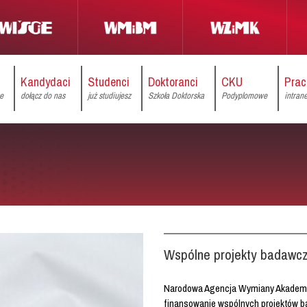
Kandydaci
Studenci
Doktoranci
CKU
Prac
ce
dołącz do nas
już studiujesz
Szkoła Doktorska
Podyplomowe
intran
Wspólne projekty badawcz
Narodowa Agencja Wymiany Akademic
finansowanie wspólnych projektów 