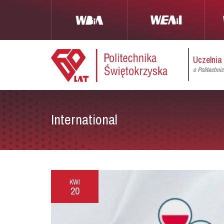
Uczelnia
o Politechni
International
KWI
20