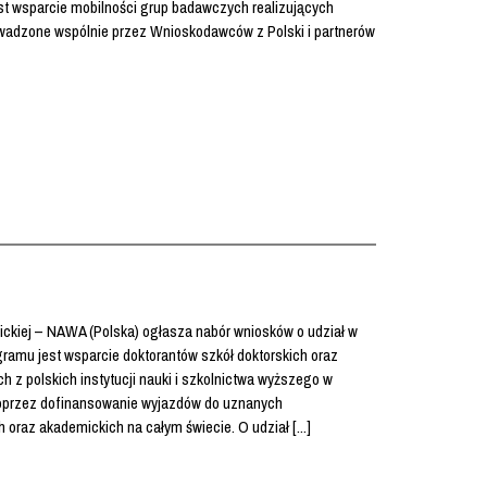
st wsparcie mobilności grup badawczych realizujących
owadzone wspólnie przez Wnioskodawców z Polski i partnerów
kiej – NAWA (Polska) ogłasza nabór wniosków o udział w
amu jest wsparcie doktorantów szkół doktorskich oraz
 z polskich instytucji nauki i szkolnictwa wyższego w
poprzez dofinansowanie wyjazdów do uznanych
raz akademickich na całym świecie. O udział [...]