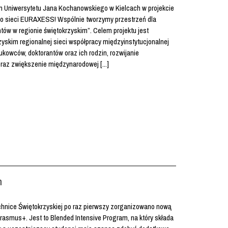
em Uniwersytetu Jana Kochanowskiego w Kielcach w projekcie
sieci EURAXESS! Wspólnie tworzymy przestrzeń dla
ów w regionie świętokrzyskim”. Celem projektu jest
yskim regionalnej sieci współpracy międzyinstytucjonalnej
kowców, doktorantów oraz ich rodzin, rozwijanie
az zwiększenie międzynarodowej [...]
m
chnice Świętokrzyskiej po raz pierwszy zorganizowano nową
asmus+. Jest to Blended Intensive Program, na który składa