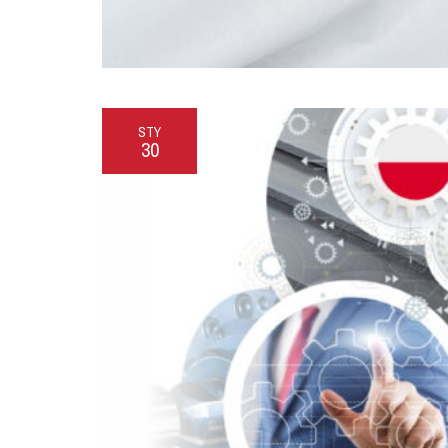
STY
30