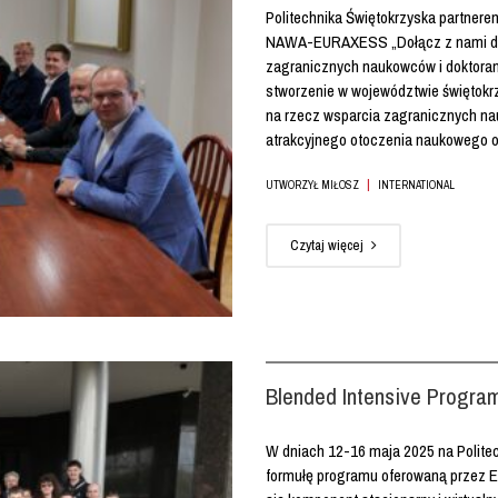
Politechnika Świętokrzyska partner
NAWA-EURAXESS „Dołącz z nami do 
zagranicznych naukowców i doktorant
stworzenie w województwie świętokrz
na rzecz wsparcia zagranicznych nau
atrakcyjnego otoczenia naukowego or
|
UTWORZYŁ MIŁOSZ
INTERNATIONAL
Czytaj więcej
Blended Intensive Progra
W dniach 12-16 maja 2025 na Polite
formułę programu oferowaną przez Er