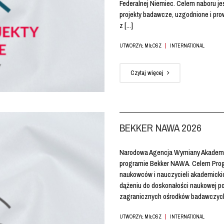
Federalnej Niemiec. Celem naboru je
projekty badawcze, uzgodnione i pr
z [...]
|
UTWORZYŁ MIŁOSZ
INTERNATIONAL
Czytaj więcej
BEKKER NAWA 2026
Narodowa Agencja Wymiany Akademic
programie Bekker NAWA. Celem Progr
naukowców i nauczycieli akademickich
dążeniu do doskonałości naukowej 
zagranicznych ośrodków badawczych o
|
UTWORZYŁ MIŁOSZ
INTERNATIONAL