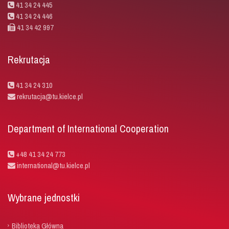
41 34 24 445
41 34 24 446
41 34 42 997
Rekrutacja
41 34 24 310
rekrutacja@tu.kielce.pl
Department of International Cooperation
+48 41 34 24 773
international@tu.kielce.pl
Wybrane jednostki
Biblioteka Główna