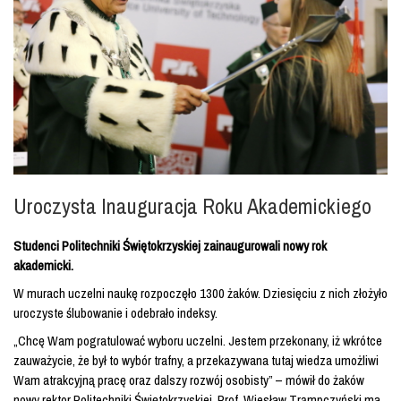
Uroczysta Inauguracja Roku Akademickiego
Studenci Politechniki Świętokrzyskiej zainaugurowali nowy rok
akademicki.
W murach uczelni naukę rozpoczęło 1300 żaków. Dziesięciu z nich złożyło
uroczyste ślubowanie i odebrało indeksy.
„Chcę Wam pogratulować wyboru uczelni. Jestem przekonany, iż wkrótce
zauważycie, że był to wybór trafny, a przekazywana tutaj wiedza umożliwi
Wam atrakcyjną pracę oraz dalszy rozwój osobisty” – mówił do żaków
nowy rektor Politechniki Świętokrzyskiej. Prof. Wiesław Trąmpczyński ma