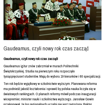
Gaudeamus, czyli nowy rok czas zacząć
Gaudeamus, czyli nowy rok czas zacząć!
Gaudeamus igitur znów zabrzmiał w murach Politechniki
Świętokrzyskiej.
Studia na pierwszym roku rozpoczęło
tysiącpięciuset studentów. Mają do wyboru 19 kierunków i 60 specjalizacji.
Ten rok będzie wyjątkowy w szkolnictwie wyższym. Planowana reforma
ma podnieść jakość kształcenia i sprawić by polska nauka liczyła się w
światowych rankingach. O planach reformy mówił podczas inauguracji
wicepremier, minister nauki i szkolnictwa wyższego. Jarosław Gowin
przekonywał, że los regionalnych uczelni nie jest zagrożony. Rektor