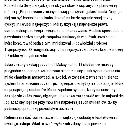
Politechniki Świętokrzyskiej nie ukrywa obaw związanych z planowaną
reformą. „Proponowane zmiany stawiają na wysoką jakość nauki. Drogą do
niej ma być konsolidacja kadry i badań na bazie ograniczonej liczby
dyscyplin i wybór najlepszych, którzy uzyskają największe prawa
samodzielnego rozwoju i zwiększone finansowanie. Realnie spowoduje to
powstanie bardzo silnych zespołów naukowych w dużych uczelniach,
które konkurować będą z tymi mniejszymi „- powiedział profesor
Trąmpczyński. O marginalizacji roli mniejszych ośrodków otwarcie mówią
też rektorzy innych uczelni.
Jakie zmiany czekają uczelnie? Maksymalnie 13 studentów miałoby
przypadać na jednego wykładowcę akademickiego, tak by nauczanie nie
miało charakteru masowości, a jakości. W związku z tym zmieni się też
system finansowania uczelni: już najwięcej pieniędzy nie dostaną te, które
mają najwięcej studentów. Ma to zapobiec sytuacji, kiedy na uniwersytet
dostaje się każdy. Nowy algorytm finansowy ma sprawić też, że najbardziej
„opłacać się” będzie przyjmowanie najzdolniejszych studentów, tak by
podnieść poprzeczkę pozostałym uczniom.
Reforma ma dać również uczelniom większą swobodę w kształtowaniu
swojego ustroju. Władze szkół wyższych zdecydują o powołaniu