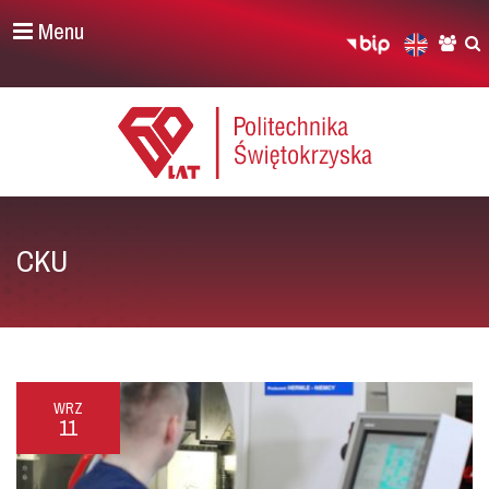
Menu
CKU
WRZ
11