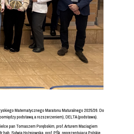
rzyskiego Matematycznego Maratonu Maturalnego 2025/26. Do
 (pomiędzy podstawą a rozszerzeniem), DELTA (podstawa).
 Kielce pan Tomaszem Porębskim, prof. Arturem Maciagiem
r hab. Sylwia Hożejowska, prof. PŚk, reprezentującą Polskie