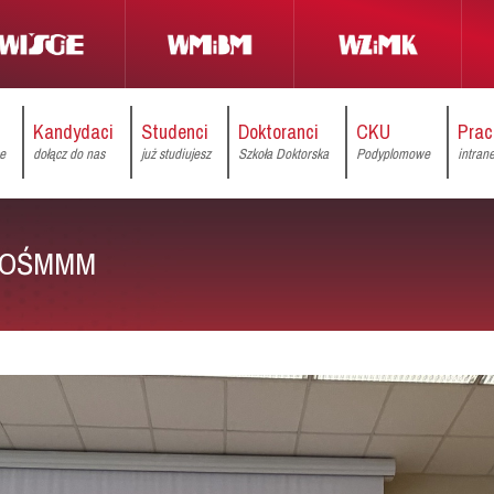
Kandydaci
Studenci
Doktoranci
CKU
Prac
ce
dołącz do nas
już studiujesz
Szkoła Doktorska
Podyplomowe
intran
 w OŚMMM