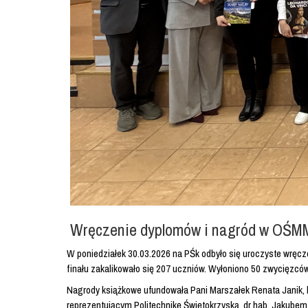
Wręczenie dyplomów i nagród w OŚ
W poniedziałek 30.03.2026 na PŚk odbyło się uroczyste wr
finału zakalikowało się 207 uczniów. Wyłoniono 50 zwycięzc
Nagrody książkowe ufundowała Pani Marszałek Renata Janik, 
reprezentującym Politechnikę Świętokrzyską, dr hab. Jakubem 