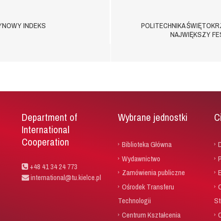
TYNOWY INDEKS
POLITECHNIKA ŚWIĘTOKR
NAJWIĘKSZY FES
Department of
Wybrane jednostki
C
International
Cooperation
Biblioteka Główna
D
Wydawnictwo
P
+48 41 34 24 773
Zamówienia publiczne
international@tu.kielce.pl
Ośrodek Transferu
Technologii
St
Centrum Kształcenia