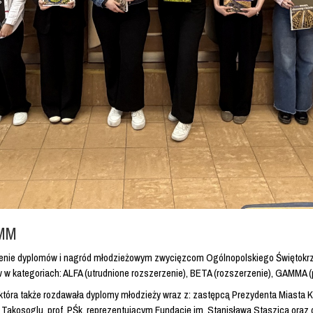
MMM
ęczenie dyplomów i nagród młodzieżowym zwycięzcom Ogólnopolskiego Świętok
ów w kategoriach: ALFA (utrudnione rozszerzenie), BETA (rozszerzenie), GAMMA
która także rozdawała dyplomy młodzieży wraz z: zastępcą Prezydenta Miasta
Takosoglu, prof. PŚk, reprezentującym Fundację im. Stanisława Staszica oraz d