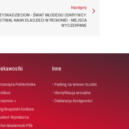
Następny
ZYSKA DZIECIOM - ŚWIAT MŁODEGO ODKRYWCY:
TIWAL NAUKI DLA DZIECI W REGIONIE! - MIEJSCA
WYCZERPANE
iekawostki
Inne
ziecięca Politechnika
Parking na terenie Uczelni
olibus
Identyfikacja wizualna
Erasmus +
Deklaracja dostępności
Ogólnopolski Konkurs
udent-Wynalazca
Chór Akademicki PŚk