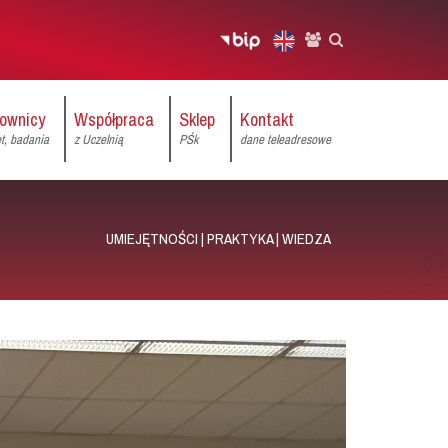
ownicy
Współpraca
Sklep
Kontakt
et, badania
z Uczelnią
PŚk
dane teleadresowe
UMIEJĘTNOŚCI | PRAKTYKA | WIEDZA