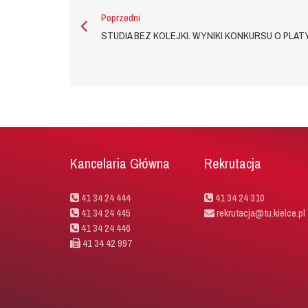
Poprzedni
STUDIA BEZ KOLEJKI. WYNIKI KONKURSU O PLA
Kancelaria Główna
Rekrutacja
41 34 24 444
41 34 24 310
41 34 24 445
rekrutacja@tu.kielce.pl
41 34 24 446
41 34 42 997