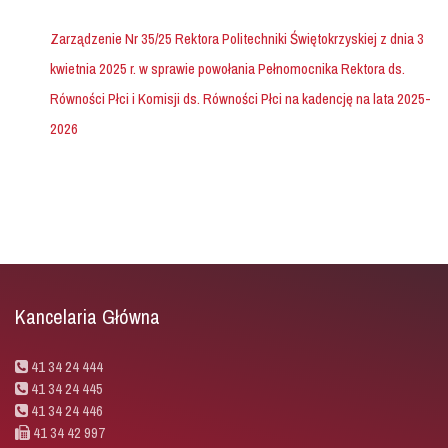
Zarządzenie Nr 35/25 Rektora Politechniki Świętokrzyskiej z dnia 3
kwietnia 2025 r. w sprawie powołania Pełnomocnika Rektora ds.
Równości Płci i Komisji ds. Równości Płci na kadencję na lata 2025-
2026
Kancelaria Główna
41 34 24 444
41 34 24 445
41 34 24 446
41 34 42 997