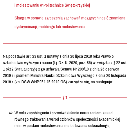
i molestowaniu w Politechnice Świętokrzyskiej
Skarga w sprawie zgłoszenia zachowań mogących nosić znamiona
dyskryminacji, mobbingu lub molestowania
Na podstawie art. 23 ust. 1 ustawy z dnia 20 lipca 2018 roku Prawo o
szkolnictwie wyższym i nauce (t.j. Dz. U. 2020, poz. 85) w związku z § 22 ust.
1 pkt 2 Statutu przyjętego uchwałą Senatu Nr 209/19 z dnia 26 czerwca
2019 r. i pismem Ministra Nauki i Szkolnictwa Wyższego z dnia 20 listopada
2019 r. (zn. DSW.WNP.051.45.2019.GS) zarządza się, co następuje:
§ 1
W celu zapobiegania i przeciwdziałania naruszeniom zasad
równego traktowania wśród członków społeczności akademickiej
m.in. w postaci molestowania, molestowania seksualnego,