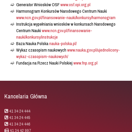
Generator Wniosków OSF
www.osf.opi.org.pl
Harmonogram Konkursów Narodowego Centrum Nauki
www.ncn.gov.pl/finansowanie-nauki/konkursy/harmonogram
Instrukcja wypełniania wniosków w konkursach Narodowego
Centrum Nauki
www.ncn.gov.pl/finansowanie-
nauki/konkursy/instrukcje
Baza Nauka Polska
nauka-polska.pl/
Wykaz czasopism naukowych
www.nauka.gov.pl/ujednolicony-
wykaz-czasopism-naukowych/
Fundacja na Rzecz Nauki Polskiej
www.fnp.org.pl
Kancelaria Główna
41 34 24 444
41 34 24 445
41 34 24 446
41 34 42 997