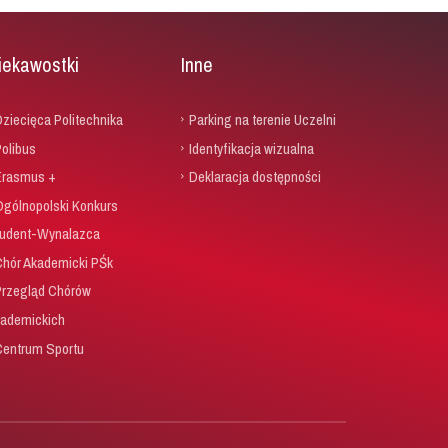
iekawostki
Inne
ziecięca Politechnika
Parking na terenie Uczelni
olibus
Identyfikacja wizualna
Erasmus +
Deklaracja dostępności
Ogólnopolski Konkurs
udent-Wynalazca
Chór Akademicki PŚk
Przegląd Chórów
ademickich
Centrum Sportu