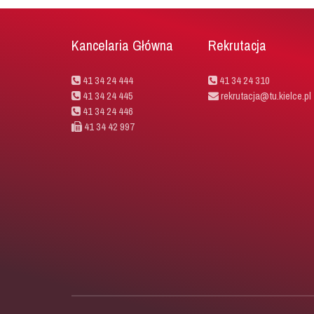
Kancelaria Główna
Rekrutacja
41 34 24 444
41 34 24 310
41 34 24 445
rekrutacja@tu.kielce.pl
41 34 24 446
41 34 42 997