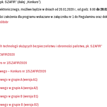
k. SZAFIR” (dalej: „Konkurs”).
ktronicznego, możliwe będzie w dniach od 20.01.2020 r., od godz. 9.00
do 28.02
i założenia dla programu wskazane w załączniku nr 1 do Regulaminu oraz do
l/dobr
technologii służących bezpieczeństwu i obronności państwa, pk. SZAFIR”
SZAFIR/2020
rs nr 1/SZAFIR/2020
wego – Konkurs nr 1/SZAFIR/2020
ego w grupie A (wersja A1)
ego w grupie A (wersja A2)
ego w grupie B (wersja B1)
ego w grupie B (wersja B2)