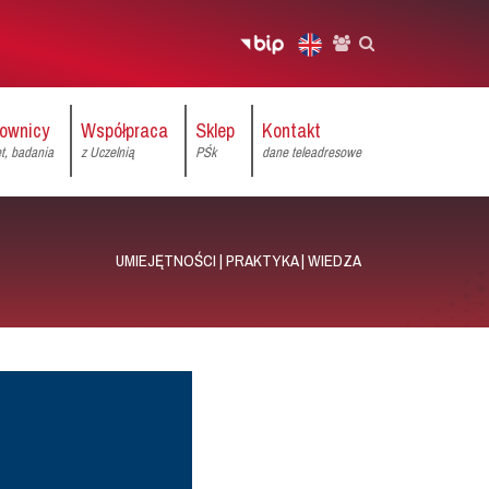
ownicy
Współpraca
Sklep
Kontakt
et, badania
z Uczelnią
PŚk
dane teleadresowe
UMIEJĘTNOŚCI | PRAKTYKA | WIEDZA