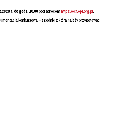
.2020 r., do godz. 16.00
pod adresem
https://osf.opi.org.pl
.
kumentacja konkursowa – zgodnie z którą należy przygotować