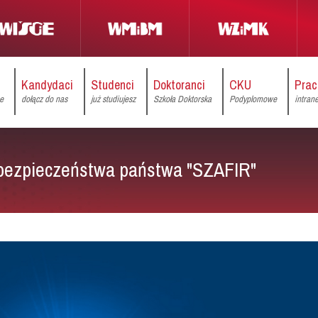
Kandydaci
Studenci
Doktoranci
CKU
Prac
ce
dołącz do nas
już studiujesz
Szkoła Doktorska
Podyplomowe
intran
 bezpieczeństwa państwa "SZAFIR"