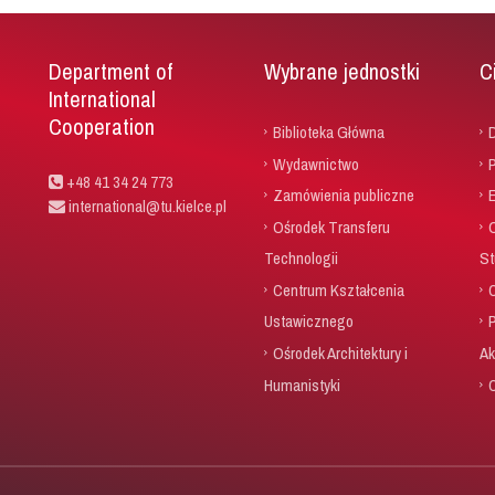
Department of
Wybrane jednostki
C
International
Cooperation
Biblioteka Główna
D
Wydawnictwo
P
+48 41 34 24 773
Zamówienia publiczne
international@tu.kielce.pl
Ośrodek Transferu
Technologii
St
Centrum Kształcenia
Ustawicznego
Ośrodek Architektury i
Ak
Humanistyki