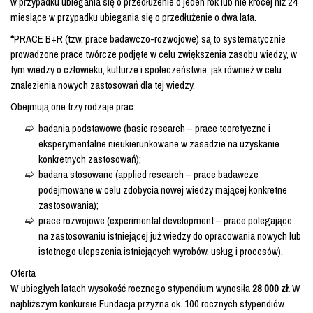
w przypadku ubiegania się o przedłużenie o jeden rok lub nie krócej niż 24
miesiące w przypadku ubiegania się o przedłużenie o dwa lata.
*
PRACE B+R (tzw. prace badawczo-rozwojowe) są to systematycznie
prowadzone prace twórcze podjęte w celu zwiększenia zasobu wiedzy, w
tym wiedzy o człowieku, kulturze i społeczeństwie, jak również w celu
znalezienia nowych zastosowań dla tej wiedzy.
Obejmują one trzy rodzaje prac:
badania podstawowe (basic research – prace teoretyczne i
eksperymentalne nieukierunkowane w zasadzie na uzyskanie
konkretnych zastosowań);
badana stosowane (applied research – prace badawcze
podejmowane w celu zdobycia nowej wiedzy mającej konkretne
zastosowania);
prace rozwojowe (experimental development – prace polegające
na zastosowaniu istniejącej już wiedzy do opracowania nowych lub
istotnego ulepszenia istniejących wyrobów, usług i procesów).
Oferta
W ubiegłych latach wysokość rocznego stypendium wynosiła
28 000 zł.
W
najbliższym konkursie Fundacja przyzna ok. 100 rocznych stypendiów.