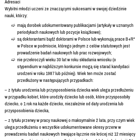
Adresaci
Wybitni młodzi uczeni ze znaczącymi sukcesami w swojej dziedzinie
nauki, którzy:
mają dorobek udokumentowany publikacjami (artykuły w uznanych
periodykach naukowych lub pozycje książkowe);
są doktorantami bądź doktorami w Polsce lub wykonują prace B+R*
w Polsce w podmiocie, którego jednym z celów statutowych jest
prowadzenie badań naukowych lub prac rozwojowych;
nie przekroczyli wieku 30 lat w roku składania wniosku (o
stypendium w najbliższym konkursie mogą się starać kandydaci
urodzeni w roku 1987 lub później). Wiek ten może zostać
przedłużony w następujących przypadkach:
– z tytułu urodzenia lub przysposobienia dziecka wiek ulega przedłużeniu
w przypadku kobiet, które urodziły dziecko lub osób, które przysposobiły
dziecko, o 1 rok na każde dziecko, niezależnie od daty urodzenia lub
przysposobienia dziecka,
– z tytułu przerwy w pracy naukowej o maksymalnie 2 lata, przy czym wiek
ulega przedłużeniu o wszystkie udokumentowane okresy przerw w
prowadzeniu badań naukowych trwające łącznie nie krócej niż 12 miesięcy