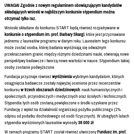
UWAGA!
Zgodnie z nowym regulaminem obowiązującym kandydatów
składających wnioski w najbliższym konkursie
stypendium można
otrzymać tylko raz.
Wnioski składane do konkursu START będą również rozpatrywane w
konkursie o stypendium im. prof. Barbary Skargi
, które jest przyznawane
jednemu z laureatów programu w danym roku. Laureatem tego konkursu
może zostać osoba, której badania wyróżniają się odważnym
przekraczaniem granic między różnymi dziedzinami nauki, otwierają nowe
perspektywy badawcze i tworzą nowe wartości w nauce. Stypendium takiej
osoby zostanie podwyższone.
Fundacja przyznaje również
wyróżnienia
wybitnym kandydatom, których
osiągnięcia badawcze zostały najwyżej ocenione przez recenzentów
konkursu
w trzech obszarach dziedzinowych
: nauk humanistycznych i
społecznych, przyrodniczych i medycznych oraz ścisłych i technicznych.
Stypendia tych osób zostaną powiększone o środki uzyskane przez
Fundację z wpłat na działalność organizacji pożytku publicznego (1%
odpisu od podatku dochodowego od osób fizycznych). W ubiegłych latach
stypendia wyróżnionych laureatów wynosiły
36 000 zł
.
W ramach programu START został również utworzony
Fundusz im. prof.