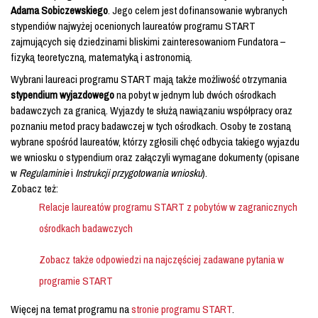
Adama Sobiczewskiego
. Jego celem jest dofinansowanie wybranych
stypendiów najwyżej ocenionych laureatów programu START
zajmujących się dziedzinami bliskimi zainteresowaniom Fundatora –
fizyką teoretyczną, matematyką i astronomią.
Wybrani laureaci programu START mają także możliwość otrzymania
stypendium wyjazdowego
na pobyt w jednym lub dwóch ośrodkach
badawczych za granicą. Wyjazdy te służą nawiązaniu współpracy oraz
poznaniu metod pracy badawczej w tych ośrodkach. Osoby te zostaną
wybrane spośród laureatów, którzy zgłosili chęć odbycia takiego wyjazdu
we wniosku o stypendium oraz załączyli wymagane dokumenty (opisane
w
Regulaminie
i
Instrukcji przygotowania wniosku
).
Zobacz też:
Relacje laureatów programu START z pobytów w zagranicznych
ośrodkach badawczych
Zobacz także odpowiedzi na najczęściej zadawane pytania w
programie START
Więcej na temat programu na
stronie programu START
.