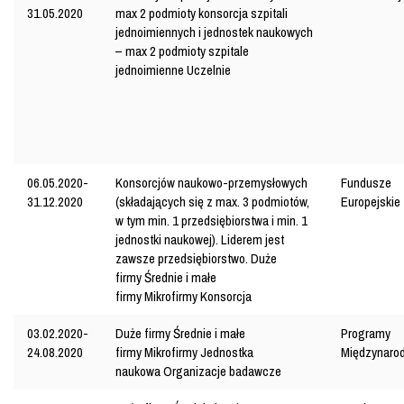
31.05.2020
max 2 podmioty
konsorcja szpitali
jednoimiennych i jednostek naukowych
– max 2 podmioty
szpitale
jednoimienne
Uczelnie
06.05.2020-
Konsorcjów naukowo-przemysłowych
Fundusze
31.12.2020
(składających się z max. 3 podmiotów,
Europejskie
w tym min. 1 przedsiębiorstwa i min. 1
jednostki naukowej). Liderem jest
zawsze przedsiębiorstwo.
Duże
firmy
Średnie i małe
firmy
Mikrofirmy
Konsorcja
03.02.2020-
Duże firmy
Średnie i małe
Programy
24.08.2020
firmy
Mikrofirmy
Jednostka
Międzynaro
naukowa
Organizacje badawcze