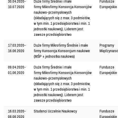
30.04.2020-
Duże firmy
Średnie i małe
Fundusze
10.07.2020
firmy
Mikrofirmy
Konsorcja
Konsorcjów
Europejskie
naukowo-przemysłowych
(składających się z max. 3 podmiotów,
w tym min. 1 przedsiębiorstwa i min. 1
jednostki naukowej). Liderem jest
zawsze przedsiębiorstwo
17.03.2020-
Duże firmy
Mikrofirmy
Średnie i małe
Programy
16.06.2020
firmy
Konsorcja
Konsorcjum naukowe
Międzynaro
(MŚP + jednostka naukowa)
09.04.2020-
Duże firmy
Średnie i małe
Fundusze
01.06.2020
firmy
Mikrofirmy
Konsorcja
Konsorcjów
Europejskie
naukowo-przemysłowych
(składających się z max. 3 podmiotów,
w tym min. 1 przedsiębiorstwa i min. 1
jednostki naukowej). Liderem jest
zawsze przedsiębiorstwo
16.03.2020-
Studenci
Uczelnie
Naukowcy
Fundusze
08.06.2020
Europejskie