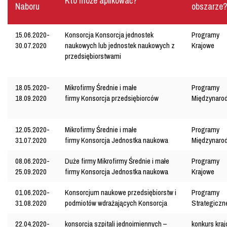
Kto może aplikować?
Naboru
obszarze?
15.06.2020-
Konsorcja
Konsorcja jednostek
Programy
30.07.2020
naukowych lub jednostek naukowych z
Krajowe
przedsiębiorstwami
18.05.2020-
Mikrofirmy
Średnie i małe
Programy
18.09.2020
firmy
Konsorcja przedsiębiorców
Międzynaro
12.05.2020-
Mikrofirmy
Średnie i małe
Programy
31.07.2020
firmy
Konsorcja
Jednostka naukowa
Międzynaro
08.06.2020-
Duże firmy
Mikrofirmy
Średnie i małe
Programy
25.09.2020
firmy
Konsorcja
Jednostka naukowa
Krajowe
01.06.2020-
Konsorcjum naukowe
przedsiębiorstw i
Programy
31.08.2020
podmiotów wdrażających
Konsorcja
Strategiczn
22.04.2020-
konsorcja szpitali jednoimiennych –
konkurs kra