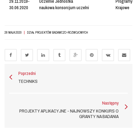
29.11.2019-
Uczelnie
Jednostka
Programy
30.06.2020
naukowa
konsorcjum uczelni
Krajowe
|
28 MAJA 2020
DZIAŁ PROJEKTÓW BADAWCZO-ROZWOJOWYCH
Poprzedni
TECHNIKS
Następny
PROJEKTY APLIKACYJNE - NAJNOWSZY KONKURS O
GRANTY NA BADANIA