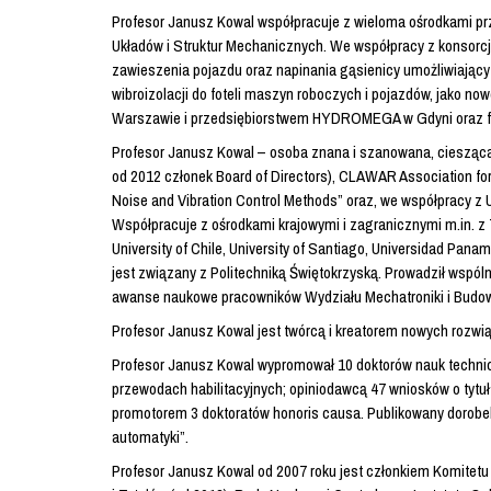
Profesor Janusz Kowal współpracuje z wieloma ośrodkami prz
Układów i Struktur Mechanicznych. We współpracy z konsorc
zawieszenia pojazdu oraz napinania gąsienicy umożliwiając
wibroizolacji do foteli maszyn roboczych i pojazdów, jako 
Warszawie i przedsiębiorstwem HYDROMEGA w Gdyni oraz firm
Profesor Janusz Kowal – osoba znana i szanowana, ciesząca s
od 2012 członek Board of Directors), CLAWAR Association for 
Noise and Vibration Control Methods” oraz, we współpracy z 
Współpracuje z ośrodkami krajowymi i zagranicznymi m.in. z Te
University of Chile, University of Santiago, Universidad Pana
jest związany z Politechniką Świętokrzyską. Prowadził wspó
awanse naukowe pracowników Wydziału Mechatroniki i Budo
Profesor Janusz Kowal jest twórcą i kreatorem nowych rozwi
Profesor Janusz Kowal wypromował 10 doktorów nauk technic
przewodach habilitacyjnych; opiniodawcą 47 wniosków o tytuł
promotorem 3 doktoratów honoris causa. Publikowany dorobe
automatyki”.
Profesor Janusz Kowal od 2007 roku jest członkiem Komitetu