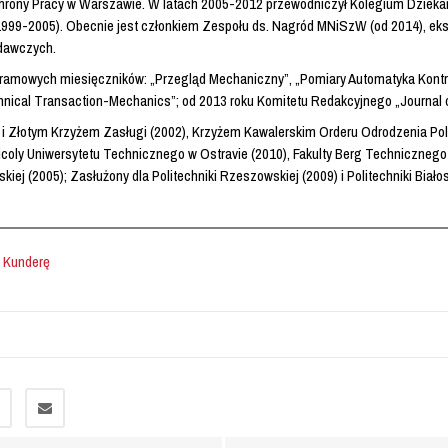
Ochrony Pracy w Warszawie. W latach 2005-2012 przewodniczył Kolegium Dzie
(1999-2005). Obecnie jest członkiem Zespołu ds. Nagród MNiSzW (od 2014), e
adawczych.
ramowych miesięczników: „Przegląd Mechaniczny”, „Pomiary Automatyka Kontrol
hnical Transaction-Mechanics”; od 2013 roku Komitetu Redakcyjnego „Journal of
 i Złotym Krzyżem Zasługi (2002), Krzyżem Kawalerskim Orderu Odrodzenia Pols
gricoly Uniwersytetu Technicznego w Ostravie (2010), Fakulty Berg Techniczn
ej (2005); Zasłużony dla Politechniki Rzeszowskiej (2009) i Politechniki Biało
a Kunderę