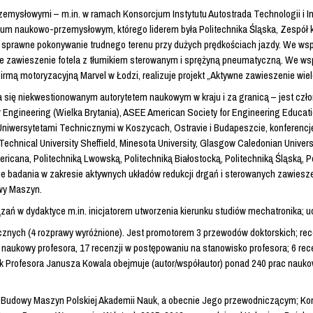
emysłowymi – m.in. w ramach Konsorcjum Instytutu Autostrada Technologii i In
jum naukowo-przemysłowym, którego liderem była Politechnika Śląska, Zespół k
y sprawne pokonywanie trudnego terenu przy dużych prędkościach jazdy. We w
nowe zawieszenie fotela z tłumikiem sterowanym i sprężyną pneumatyczną. We w
ą motoryzacyjną Marvel w Łodzi, realizuje projekt „Aktywne zawieszenie wiel
ię niekwestionowanym autorytetem naukowym w kraju i za granicą – jest członki
Engineering (Wielka Brytania), ASEE American Society for Engineering Education
Uniwersytetami Technicznymi w Koszycach, Ostravie i Budapeszcie, konferencję 
chnical University Sheffield, Minesota University, Glasgow Caledonian University
mericana, Politechniką Lwowską, Politechniką Białostocką, Politechniką Śląską, 
lne badania w zakresie aktywnych układów redukcji drgań i sterowanych zawiesz
wy Maszyn.
ązań w dydaktyce m.in. inicjatorem utworzenia kierunku studiów mechatronika; 
znych (4 rozprawy wyróżnione). Jest promotorem 3 przewodów doktorskich; rec
 naukowy profesora, 17 recenzji w postępowaniu na stanowisko profesora; 6 rece
k Profesora Janusza Kowala obejmuje (autor/współautor) ponad 240 prac nauko
 Budowy Maszyn Polskiej Akademii Nauk, a obecnie Jego przewodniczącym; Komi