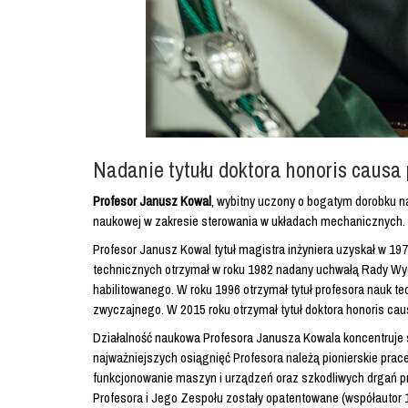
Nadanie tytułu doktora honoris causa p
Profesor Janusz Kowal
, wybitny uczony o bogatym dorobku n
naukowej w zakresie sterowania w układach mechanicznych.
Profesor Janusz Kowal tytuł magistra inżyniera uzyskał w 19
technicznych otrzymał w roku 1982 nadany uchwałą Rady Wydz
habilitowanego. W roku 1996 otrzymał tytuł profesora nauk t
zwyczajnego. W 2015 roku otrzymał tytuł doktora honoris causa 
Działalność naukowa Profesora Janusza Kowala koncentruje s
najważniejszych osiągnięć Profesora należą pionierskie pra
funkcjonowanie maszyn i urządzeń oraz szkodliwych drgań pr
Profesora i Jego Zespołu zostały opatentowane (współautor 