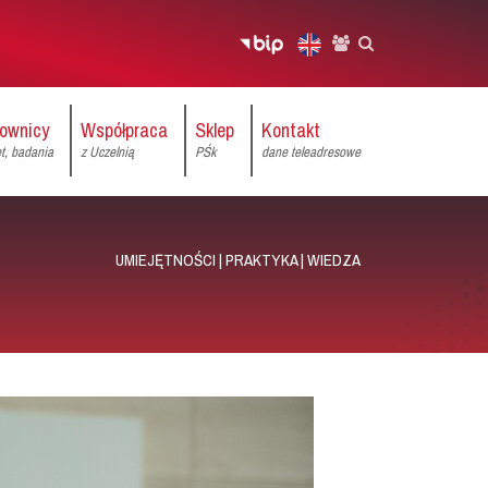
ownicy
Współpraca
Sklep
Kontakt
et, badania
z Uczelnią
PŚk
dane teleadresowe
UMIEJĘTNOŚCI | PRAKTYKA | WIEDZA