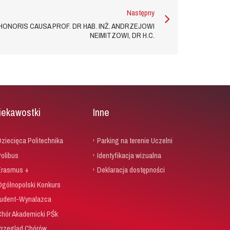
Następny
ONORIS CAUSA PROF. DR HAB. INŻ. ANDRZEJOWI
NEIMITZOWI, DR H.C.
iekawostki
Inne
ziecięca Politechnika
Parking na terenie Uczelni
olibus
Identyfikacja wizualna
Erasmus +
Deklaracja dostępności
Ogólnopolski Konkurs
udent-Wynalazca
Chór Akademicki PŚk
Przegląd Chórów