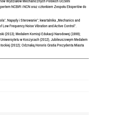
kanów Wydziałów Mechanicznych Polskich Uczelni
kspertem NCBiR i NCN oraz członkiem Zespołu Ekspertów do
a”, Napędy i Sterowanie”; kwartalnika „Mechanics and
 Low Frequency Noise Vibration and Active Control”.
ki (2013); Medalem Komisji Edukacji Narodowej (1999);
ego Uniwersytetu w Koszycach (2012), Jubileuszowym Medalem
stockiej (2012); Odznaką Honoris Gratia Prezydenta Miasta