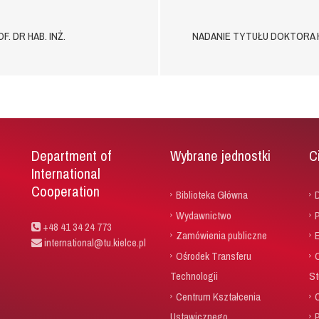
 DR HAB. INŻ.
NADANIE TYTUŁU DOKTORA H
Department of
Wybrane jednostki
C
International
Cooperation
Biblioteka Główna
D
Wydawnictwo
P
+48 41 34 24 773
Zamówienia publiczne
international@tu.kielce.pl
Ośrodek Transferu
Technologii
St
Centrum Kształcenia
Ustawicznego