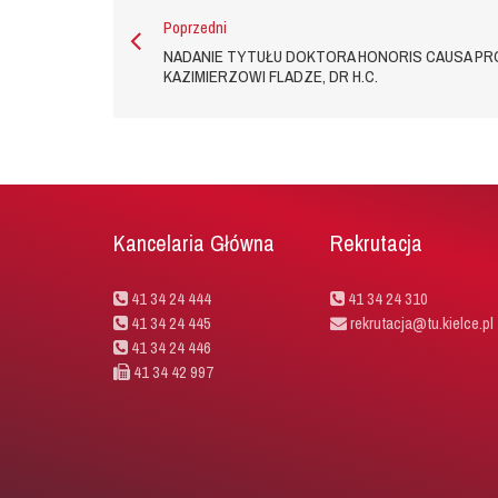
Poprzedni
NADANIE TYTUŁU DOKTORA HONORIS CAUSA PROF.
KAZIMIERZOWI FLADZE, DR H.C.
Kancelaria Główna
Rekrutacja
41 34 24 444
41 34 24 310
41 34 24 445
rekrutacja@tu.kielce.pl
41 34 24 446
41 34 42 997