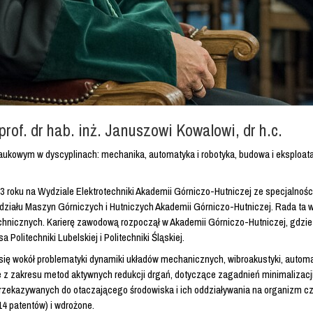
rof. dr hab. inż. Januszowi Kowalowi, dr h.c.
aukowym w dyscyplinach: mechanika, automatyka i robotyka, budowa i eksploatac
73 roku na Wydziale Elektrotechniki Akademii Górniczo-Hutniczej ze specjalno
iału Maszyn Górniczych i Hutniczych Akademii Górniczo-Hutniczej. Rada ta w 
echnicznych. Karierę zawodową rozpoczął w Akademii Górniczo-Hutniczej, gdzie 
Politechniki Lubelskiej i Politechniki Śląskiej.
ię wokół problematyki dynamiki układów mechanicznych, wibroakustyki, automat
ce z zakresu metod aktywnych redukcji drgań, dotyczące zagadnień minimalizac
zekazywanych do otaczającego środowiska i ich oddziaływania na organizm czł
14 patentów) i wdrożone.