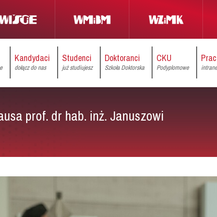
Kandydaci
Studenci
Doktoranci
CKU
Prac
ce
dołącz do nas
już studiujesz
Szkoła Doktorska
Podyplomowe
intran
ausa prof. dr hab. inż. Januszowi