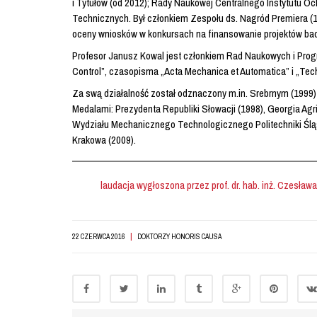
i Tytułów (od 2012); Rady Naukowej Centralnego Instytutu 
Technicznych. Był członkiem Zespołu ds. Nagród Premiera 
oceny wniosków w konkursach na finansowanie projektów b
Profesor Janusz Kowal jest członkiem Rad Naukowych i Prog
Control”, czasopisma „Acta Mechanica et Automatica” i „Tec
Za swą działalność został odznaczony m.in. Srebrnym (1999)
Medalami: Prezydenta Republiki Słowacji (1998), Georgia A
Wydziału Mechanicznego Technologicznego Politechniki Śląski
Krakowa (2009).
laudacja wygłoszona przez prof. dr. hab. inż. Czesław
|
22 CZERWCA 2016
DOKTORZY HONORIS CAUSA