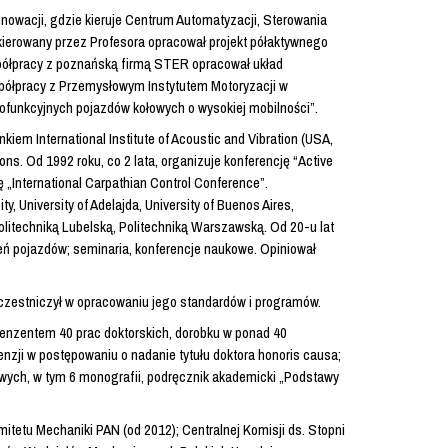
nowacji, gdzie kieruje Centrum Automatyzacji, Sterowania
ierowany przez Profesora opracował projekt półaktywnego
spółpracy z poznańską firmą STER opracował układ
spółpracy z Przemysłowym Instytutem Motoryzacji w
ofunkcyjnych pojazdów kołowych o wysokiej mobilności”.
em International Institute of Acoustic and Vibration (USA,
s. Od 1992 roku, co 2 lata, organizuje konferencję “Active
„International Carpathian Control Conference”.
, University of Adelajda, University of Buenos Aires,
Politechniką Lubelską, Politechniką Warszawską. Od 20-u lat
eń pojazdów; seminaria, konferencje naukowe. Opiniował
uczestniczył w opracowaniu jego standardów i programów.
enzentem 40 prac doktorskich, dorobku w ponad 40
nzji w postępowaniu o nadanie tytułu doktora honoris causa;
wych, w tym 6 monografii, podręcznik akademicki „Podstawy
tetu Mechaniki PAN (od 2012); Centralnej Komisji ds. Stopni