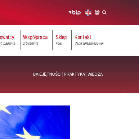
ownicy
Współpraca
Sklep
Kontakt
et, badania
z Uczelnią
PŚk
dane teleadresowe
UMIEJĘTNOŚCI | PRAKTYKA | WIEDZA