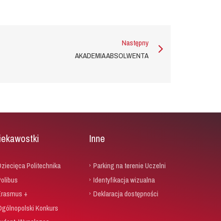
Następny
AKADEMIA ABSOLWENTA
iekawostki
Inne
ziecięca Politechnika
Parking na terenie Uczelni
olibus
Identyfikacja wizualna
Erasmus +
Deklaracja dostępności
Ogólnopolski Konkurs