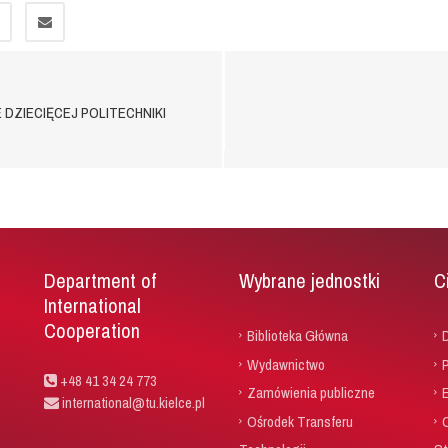
DZIECIĘCEJ POLITECHNIKI
Department of
Wybrane jednostki
C
International
Cooperation
Biblioteka Główna
D
Wydawnictwo
P
+48 41 34 24 773
Zamówienia publiczne
international@tu.kielce.pl
Ośrodek Transferu