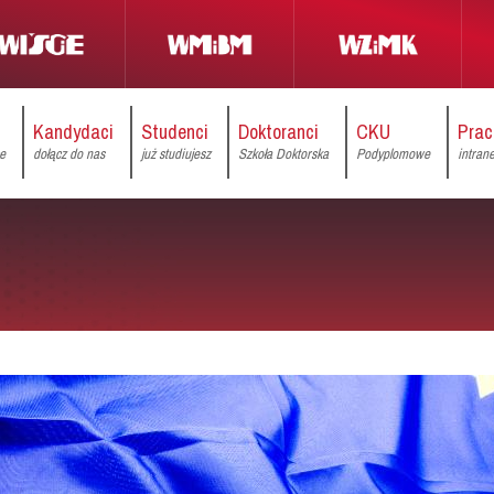
Kandydaci
Studenci
Doktoranci
CKU
Prac
ce
dołącz do nas
już studiujesz
Szkoła Doktorska
Podyplomowe
intran