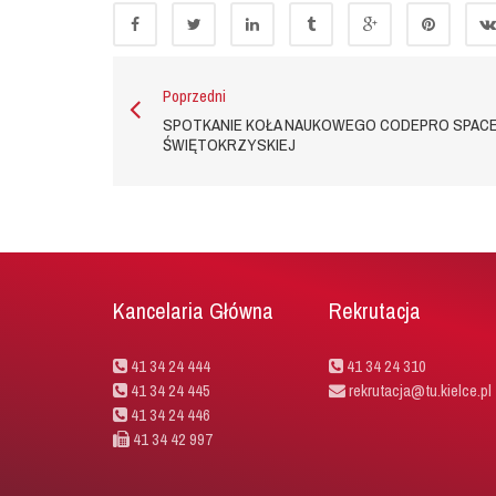
Poprzedni
SPOTKANIE KOŁA NAUKOWEGO CODEPRO SPACE 
ŚWIĘTOKRZYSKIEJ
Kancelaria Główna
Rekrutacja
41 34 24 444
41 34 24 310
41 34 24 445
rekrutacja@tu.kielce.pl
41 34 24 446
41 34 42 997