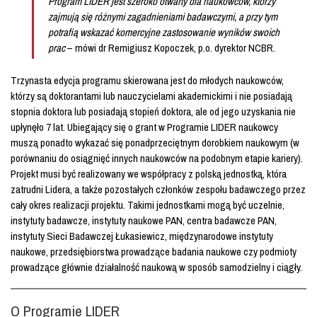
Program LIDER jest szeroko otwarty dla naukowców, którzy
zajmują się różnymi zagadnieniami badawczymi, a przy tym
potrafią wskazać komercyjne zastosowanie wyników swoich
prac
– mówi dr Remigiusz Kopoczek, p.o. dyrektor NCBR.
Trzynasta edycja programu skierowana jest do młodych naukowców,
którzy są doktorantami lub nauczycielami akademickimi i nie posiadają
stopnia doktora lub posiadają stopień doktora, ale od jego uzyskania nie
upłynęło 7 lat. Ubiegający się o grant w Programie LIDER naukowcy
muszą ponadto wykazać się ponadprzeciętnym dorobkiem naukowym (w
porównaniu do osiągnięć innych naukowców na podobnym etapie kariery).
Projekt musi być realizowany we współpracy z polską jednostką, która
zatrudni Lidera, a także pozostałych członków zespołu badawczego przez
cały okres realizacji projektu. Takimi jednostkami mogą być uczelnie,
instytuty badawcze, instytuty naukowe PAN, centra badawcze PAN,
instytuty Sieci Badawczej Łukasiewicz, międzynarodowe instytuty
naukowe, przedsiębiorstwa prowadzące badania naukowe czy podmioty
prowadzące głównie działalność naukową w sposób samodzielny i ciągły.
O Programie LIDER