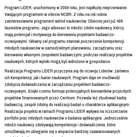
Program LIDER, uruchomiony w 2009 roku, jest najdłużej nieprzerwanie
trwającym programem w ofercie NCBR. Z roku na rok rośnie
zainteresowanie programem wśród naukowców. Obecnie jest już 499
laureatów programu. Jego adresaci to młodzi zdolni naukowcy, którzy
mają potencjał i motywację do kierowania projektami badawczo-
rozwojowymi. Główny cel programu stanowi poszerzenie kompetencji
młodych naukowców w samodzielnym planowaniu, zarządzaniu oraz
kierowaniu własnymi zespołami badawczymi, podczas realizacji projektów
naukowych, których wyniki mogą być wdrożone w gospodarce.
Realizacja Programu LIDER przyczynia się do rozwoju Liderów: zarówno
ich kompetencji, jak i karier naukowych. Program daje im możliwość
zdobycia doświadczenia w zarządzaniu projektem badawczo-
rozwojowym, dzięki czemu formuje potencjalnych kierowników przyszłych
projektów finansowanych przez Centrum. Pozwala też zbudować kadrę
badawczą, zespół zdolny do realizacji badań o charakterze aplikacyjnym.
Realizacja projektu w ramach Programu LIDER wpływa na rozszerzanie
portfolio prac młodych naukowców o badania aplikacyjne. Jednocześnie
młodzi naukowcy zdobywają kompetencje i doświadczenie, które
umożliwiają im ubieganie się o wsparcie bardziej zaawansowanych