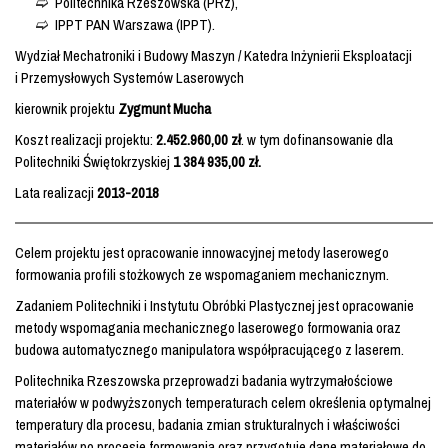
Politechnika Rzeszowska (PRz),
IPPT PAN Warszawa (IPPT).
Wydział Mechatroniki i Budowy Maszyn / Katedra Inżynierii Eksploatacji
i Przemysłowych Systemów Laserowych
kierownik projektu
Zygmunt Mucha
Koszt realizacji projektu:
2.452.960,00 zł
. w tym dofinansowanie dla
Politechniki Świętokrzyskiej
1 384 935,00 zł.
Lata realizacji
2013-2018
Celem projektu jest opracowanie innowacyjnej metody laserowego
formowania profili stożkowych ze wspomaganiem mechanicznym.
Zadaniem Politechniki i Instytutu Obróbki Plastycznej jest opracowanie
metody wspomagania mechanicznego laserowego formowania oraz
budowa automatycznego manipulatora współpracującego z laserem.
Politechnika Rzeszowska przeprowadzi badania wytrzymałościowe
materiałów w podwyższonych temperaturach celem określenia optymalnej
temperatury dla procesu, badania zmian strukturalnych i właściwości
materiałów po procesie formowania oraz przygotuje dane materiałowe do