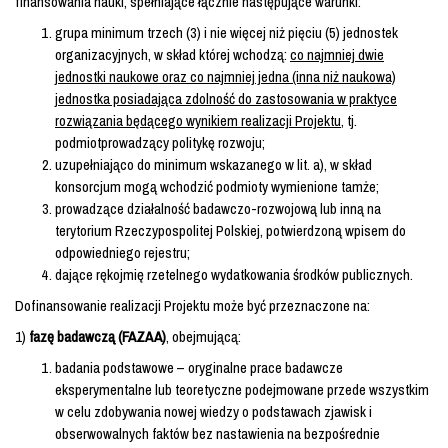
finansowania nauki, spełniające łącznie następujące warunki:
grupa minimum trzech (3) i nie więcej niż pięciu (5) jednostek
organizacyjnych, w skład której wchodzą:
co najmniej dwie
jednostki naukowe oraz co najmniej jedna (inna niż naukowa)
jednostka posiadająca zdolność do zastosowania w praktyce
rozwiązania będącego wynikiem realizacji Projektu
, tj.
podmiotprowadzący politykę rozwoju;
uzupełniająco do minimum wskazanego w lit. a), w skład
konsorcjum mogą wchodzić podmioty wymienione tamże;
prowadzące działalność badawczo-rozwojową lub inną na
terytorium Rzeczypospolitej Polskiej, potwierdzoną wpisem do
odpowiedniego rejestru;
dające rękojmię rzetelnego wydatkowania środków publicznych.
Dofinansowanie realizacji Projektu może być przeznaczone na:
1)
fazę badawczą (FAZA A)
, obejmującą:
badania podstawowe – oryginalne prace badawcze
eksperymentalne lub teoretyczne podejmowane przede wszystkim
w celu zdobywania nowej wiedzy o podstawach zjawisk i
obserwowalnych faktów bez nastawienia na bezpośrednie