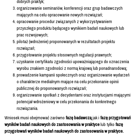
dobrych praktyk;
organizowanie seminariów, konferencji oraz grup badawczych
mających na celu opracowanie nowych rozwiązań;
opracowanie procedur związanych z wykorzystywaniem
przyszłego produktu będącego wynikiem badań naukowych lub
prac rozwojowych;
pilotaż (wdrożenie) proponowanych w rezultatach projektu
rozwiązań;
przygotowanie projektu stosownych regulacji prawnych;
uzyskanie certyfikatu zgodności upoważniającego do oznaczenia
wyrobu znakiem zgodności z normą krajową lub ponadnarodową;
prowadzenie kampanii społecznych oraz organizowanie wydarzeń
o charakterze medialnym mające na celu przekonanie opinii
publicznej do proponowanych rozwiązań;
organizowanie spotkań z decydentami oraz instytucjami mającymi
potencjał wdrożeniowy w celu przekonania do konkretnego
rozwiązania.
Wniosek musi obejmować zarówno
fazę badawczą
jak i
fazę przygotowań
wyników badań naukowych do zastosowania w praktyce
lub tylko
fazę
przygotowań wyników badań naukowych do zastosowania w praktyce.