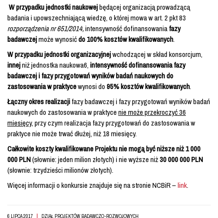
W przypadku jednostki naukowej
będącej organizacją prowadzącą
badania i upowszechniającą wiedzę, o której mowa w art. 2 pkt 83
rozporządzenia nr 651/2014,
intensywność dofinansowania
fazy
badawczej
może wynosić
do 100% kosztów kwalifikowanych
.
W przypadku jednostki organizacyjnej
wchodzącej w skład konsorcjum,
innej
niż jednostka naukowa6,
intensywność dofinansowania fazy
badawczej i fazy przygotowań wyników badań naukowych do
zastosowania w praktyce
wynosi do
95% kosztów kwalifikowanych
.
Łączny okres realizacji
fazy badawczej i fazy przygotowań wyników badań
naukowych do zastosowania w praktyce
nie może przekroczyć 36
miesięcy,
przy czym realizacja fazy przygotowań do zastosowania w
praktyce nie może trwać dłużej, niż 18 miesięcy.
Całkowite koszty kwalifikowane Projektu nie mogą być niższe niż 1 000
000 PLN
(słownie: jeden milion złotych) i nie wyższe niż
30 000 000 PLN
(słownie: trzydzieści milionów złotych).
Więcej informacji o konkursie znajduje się na stronie NCBiR –
link
.
|
6 LIPCA 2017
DZIAŁ PROJEKTÓW BADAWCZO-ROZWOJOWYCH