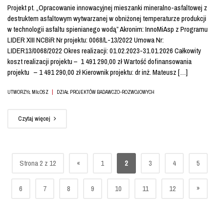
Projekt pt. „Opracowanie innowacyjnej mieszanki mineralno-asfaltowej z
destruktem asfaltowym wytwarzanej w obniżonej temperaturze produkcji
w technologii asfaltu spienianego wodą” Akronim: InnoMiAsp z Programu
LIDER XIII NCBiR Nr projektu: 0068/L-13/2022 Umowa Nr:
LIDER13/0068/2022 Okres realizacji: 01.02.2023-31.01.2026 Całkowity
koszt realizacji projektu – 1 491 290,00 zł Wartość dofinansowania
projektu – 1 491 290,00 zł Kierownik projektu: dr inż. Mateusz […]
|
UTWORZYŁ MIŁOSZ
DZIAŁ PROJEKTÓW BADAWCZO-ROZWOJOWYCH
Czytaj więcej
Strona 2 z 12
«
1
2
3
4
5
»
6
7
8
9
10
11
12