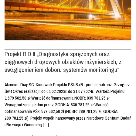
Projekt RID II „Diagnostyka sprężonych oraz
cięgnowych drogowych obiektów inżynierskich, z
uwzględnieniem doboru systemów monitoringu”
Akronim: DiagSC Kierownik Projektu PŚk B+R : prof. dr hab. inż. Grzegorz
Świt Okres realizacji: od 01.02.2023r. do 31.07.2024r. Wartość Projektu:
1 679 562,50 zł Wartość dofinansowania NCBR: 839 781,25 zł
Wynagrodzenie płatne przez GDDKiA: 839 781,25 zł Wartość
dofinansowania PŚk: 579 562,50 zł (NCBR: 289 781,25 zł, GDDKiA:
289 781,25 zł) Projekt współfinansowany przez Narodowe Centrum Badań
i Rozwoju i Generalną […]