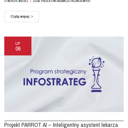
|
UTWORZYŁ MIŁOSZ
DZIAŁ PROJEKTÓW BADAWCZO-ROZWOJOWYCH
Czytaj więcej
LIP
06
Projekt PARROT AI – Inteligentny asystent lekarza