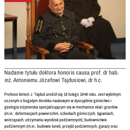
Nadanie tytułu doktora honoris causa prof. dr hab.
inż. Antoniemu Józefowi Tajdusiowi, dr h.c.
Profesor Antoni J. Tajduś urodził się 16 lutego 1949 roku. Jest wybitnym
uczonym o bogatym dorobku naukowym w dyscyplinie górnictwo i
geologia inżynierska specjalizującym się w mechanice skał i gruntów
(m.in.: deformacjach powierzchni, szkodach górniczych, tąpaniach,
wstrząsach, utrzymaniu wyrobisk podziemnych), budownictwie
podziemnym (m.in.: budowie tuneli, przejść podziemnych, garaży oraz