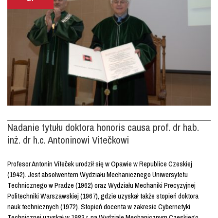
Nadanie tytułu doktora honoris causa prof. dr hab.
inż. dr h.c. Antoninowi Vitečkowi
Profesor Antonín Víteček urodził się w Opawie w Republice Czeskiej
(1942). Jest absolwentem Wydziału Mechanicznego Uniwersytetu
Technicznego w Pradze (1962) oraz Wydziału Mechaniki Precyzyjnej
Politechniki Warszawskiej (1967), gdzie uzyskał także stopień doktora
nauk technicznych (1972). Stopień docenta w zakresie Cybernetyki
Technicznej uzyskał w 1983 r. na Wydziale Mechanicznym Czeskiego