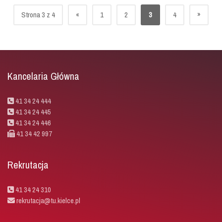
»
Strona 3 z 4
«
1
2
3
4
Kancelaria Główna
41 34 24 444
41 34 24 445
41 34 24 446
41 34 42 997
Rekrutacja
41 34 24 310
rekrutacja@tu.kielce.pl