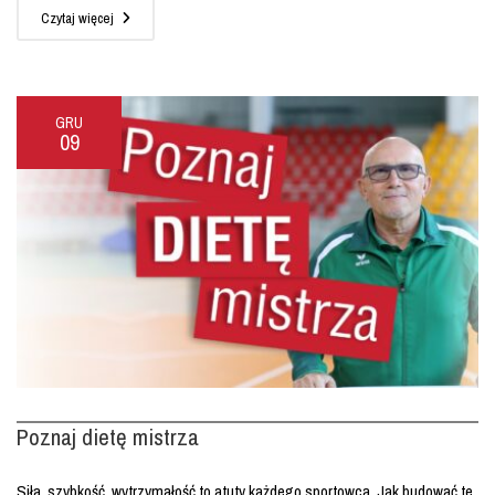
Czytaj więcej
GRU
09
Poznaj dietę mistrza
Siła, szybkość, wytrzymałość to atuty każdego sportowca. Jak budować te