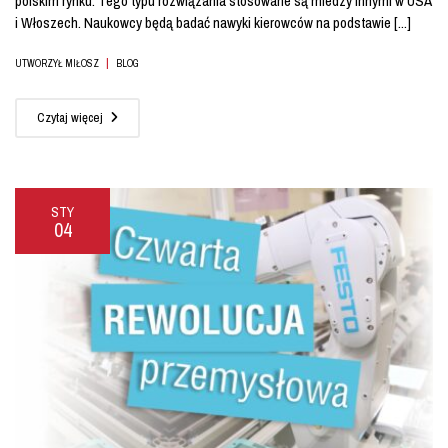
polskim rynku. Tego typu rozwiązania stosowane są miedzy innymi w USA
i Włoszech. Naukowcy będą badać nawyki kierowców na podstawie [...]
|
UTWORZYŁ MIŁOSZ
BLOG
Czytaj więcej
STY
04