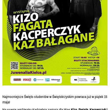
Najmocniejsze Święto studentów w Świętokrzyskim powraca już w piątek 15
maja!
Na scenie amfiteatru Kadzielnia zagrają dla Was
Kizo, Fagata, Kacperczyk i