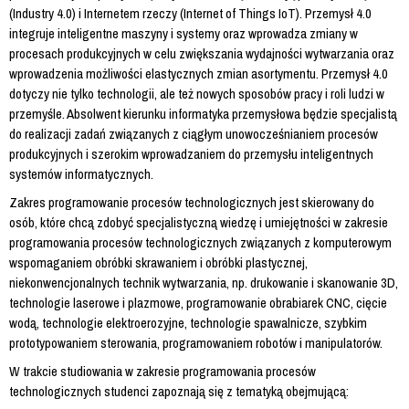
(Industry 4.0) i Internetem rzeczy (Internet of Things IoT). Przemysł 4.0
integruje inteligentne maszyny i systemy oraz wprowadza zmiany w
procesach produkcyjnych w celu zwiększania wydajności wytwarzania oraz
wprowadzenia możliwości elastycznych zmian asortymentu. Przemysł 4.0
dotyczy nie tylko technologii, ale też nowych sposobów pracy i roli ludzi w
przemyśle. Absolwent kierunku informatyka przemysłowa będzie specjalistą
do realizacji zadań związanych z ciągłym unowocześnianiem procesów
produkcyjnych i szerokim wprowadzaniem do przemysłu inteligentnych
systemów informatycznych.
Zakres programowanie procesów technologicznych jest skierowany do
osób, które chcą zdobyć specjalistyczną wiedzę i umiejętności w zakresie
programowania procesów technologicznych związanych z komputerowym
wspomaganiem obróbki skrawaniem i obróbki plastycznej,
niekonwencjonalnych technik wytwarzania, np. drukowanie i skanowanie 3D,
technologie laserowe i plazmowe, programowanie obrabiarek CNC, cięcie
wodą, technologie elektroerozyjne, technologie spawalnicze, szybkim
prototypowaniem sterowania, programowaniem robotów i manipulatorów.
W trakcie studiowania w zakresie programowania procesów
technologicznych studenci zapoznają się z tematyką obejmującą: