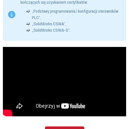
kończących się uzyskaniem certyfikatów:
„Podstawy programowania i konfiguracji sterowników
PLC”,
„SolidWorks CSWA”,
„SolidWorks CSWA-S”.