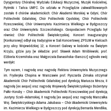
Dyrygentury Chóralnej Wydziału Edukacji Muzycznej, Muzyki Kościelnej,
Rytmiki i Tańca UMFC. Do udziału w Przeglądzie zakwalifikowanych
zostało 6 chórów akademickich: Chór Akademii Morskiej w Gdyni, Chór
Politechniki Gdańskiej, Chór Politechniki Opolskiej, Chór Politechniki
Rzeszowskiej, Chór Uniwersytetu Kazimierza Wielkiego w Bydgoszczy
oraz Chór Uniwersytetu Szczecińskiego. Gospodarzem Przeglądu był
również Chór Politechniki Świętokrzyskiej. Koncert Inauguracyjny
[Konkursowy] odbył się tradycyjnie w Sali Koncertowej ZPSzM w Kielcach
przy ulicy Wojewódzkiej 12, a Koncert Galowy w kościele na Świętym
Krzyżu, gdzie jury [w składzie: prof. Sławek Adam Wróblewski, prof.
Elżbieta Krzemińska oraz Małgorzata Banasińska–Barszcz] ogłosiło swój
werdykt.
Tym razem, I nagrodę oraz nagrodę Rektora Uniwersytetu Muzycznego
im. Fryderyka Chopina w Warszawie prof. Ryszarda Zimaka otrzymał
Akademicki Chór Politechniki Gdańskiej pod dyrekcją Mariusza Mroza, II
nagrodę [ex aequo] oraz nagrodę Wojewody Świętokrzyskiego Bożentyny
Pałki–Koruby – Chór Akademicki Politechniki Rzeszowskiej pod dyrekcją
Justyny Szeli–Adamskiej, II nagrodę [ex aequo] oraz nagrodę Marszałka
Woj. Świętokrzyskiego Adama Jakubasa – Chór Akademicki Uniwersytetu
im. Kazimierza Wielkiego w Bydgoszczy pod dyrekcją Bernarda Mendlika,