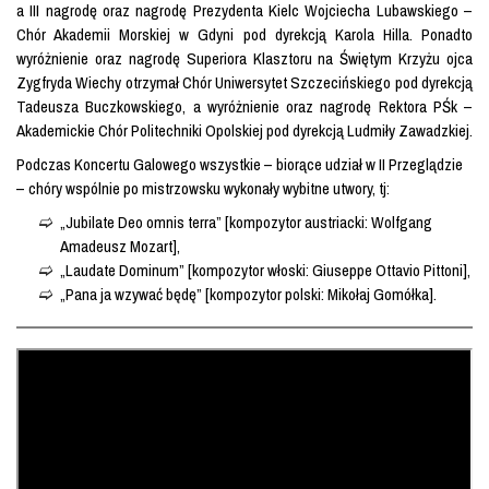
a III nagrodę oraz nagrodę Prezydenta Kielc Wojciecha Lubawskiego –
Chór Akademii Morskiej w Gdyni pod dyrekcją Karola Hilla. Ponadto
wyróżnienie oraz nagrodę Superiora Klasztoru na Świętym Krzyżu ojca
Zygfryda Wiechy otrzymał Chór Uniwersytet Szczecińskiego pod dyrekcją
Tadeusza Buczkowskiego, a wyróżnienie oraz nagrodę Rektora PŚk –
Akademickie Chór Politechniki Opolskiej pod dyrekcją Ludmiły Zawadzkiej.
Podczas Koncertu Galowego wszystkie – biorące udział w II Przeglądzie
– chóry wspólnie po mistrzowsku wykonały wybitne utwory, tj:
„Jubilate Deo omnis terra” [kompozytor austriacki: Wolfgang
Amadeusz Mozart],
„Laudate Dominum” [kompozytor włoski: Giuseppe Ottavio Pittoni],
„Pana ja wzywać będę” [kompozytor polski: Mikołaj Gomółka].