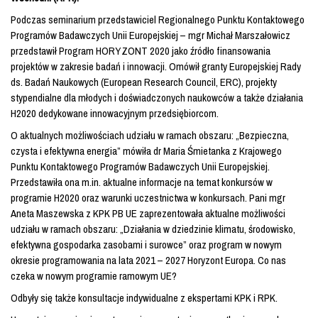
Podczas seminarium przedstawiciel Regionalnego Punktu Kontaktowego
Programów Badawczych Unii Europejskiej – mgr Michał Marszałowicz
przedstawił Program HORYZONT 2020 jako źródło finansowania
projektów w zakresie badań i innowacji. Omówił granty Europejskiej Rady
ds. Badań Naukowych (European Research Council, ERC), projekty
stypendialne dla młodych i doświadczonych naukowców a także działania
H2020 dedykowane innowacyjnym przedsiębiorcom.
O aktualnych możliwościach udziału w ramach obszaru: „Bezpieczna,
czysta i efektywna energia” mówiła dr Maria Śmietanka z Krajowego
Punktu Kontaktowego Programów Badawczych Unii Europejskiej.
Przedstawiła ona m.in. aktualne informacje na temat konkursów w
programie H2020 oraz warunki uczestnictwa w konkursach. Pani mgr
Aneta Maszewska z KPK PB UE zaprezentowała aktualne możliwości
udziału w ramach obszaru: „Działania w dziedzinie klimatu, środowisko,
efektywna gospodarka zasobami i surowce” oraz program w nowym
okresie programowania na lata 2021 – 2027 Horyzont Europa. Co nas
czeka w nowym programie ramowym UE?
Odbyły się także konsultacje indywidualne z ekspertami KPK i RPK.