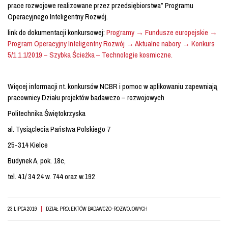
prace rozwojowe realizowane przez przedsiębiorstwa” Programu
Operacyjnego Inteligentny Rozwój.
link do dokumentacji konkursowej:
Programy → Fundusze europejskie →
Program Operacyjny Inteligentny Rozwój → Aktualne nabory → Konkurs
5/1.1.1/2019 – Szybka Ścieżka – Technologie kosmiczne.
Więcej informacji nt. konkursów NCBR i pomoc w aplikowaniu zapewniają
pracownicy Działu projektów badawczo – rozwojowych
Politechnika Świętokrzyska
al. Tysiąclecia Państwa Polskiego 7
25-314 Kielce
Budynek A, pok. 18c,
tel. 41/ 34 24 w. 744 oraz w.192
|
23 LIPCA 2019
DZIAŁ PROJEKTÓW BADAWCZO-ROZWOJOWYCH