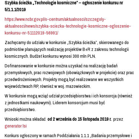
Szybka ścieżka „Technologie kosmiczne” – ogłoszenie konkursu nr
5/1.1.1/2019
https://www.ncbr.gov.pl/o-centrum/aktualnosci/szczegoly-
aktualnosci/news/szybka-sciezka-technologie-kosmiczne-ogloszenie-
konkursu-nr-51112019-56991/
Zachęcamy do udziału w konkursie „Szybka ścieżka”, skierowanego do
podmiotów planujących realizację projektów B+R z zakresu technologii
kosmicznych. Budżet konkursu wynosi 300 mln PLN.
Dofinansowanie w konkursie można uzyskać na realizację badań
przemysłowych, prac rozwojowych (obowiązkowych w projekcie) oraz prac
przedwdrożeniowych. Projekty mogą być realizowane we wszystkich
województwach RP, również w woj. mazowieckim.
W konkursie mogą wziąć udział przedsiębiorstwa i ich konsorcja (również
z jednostkami naukowymi). Liderem konsorcjum musi być
przedsiębiorstwo.
Wnioski można składać
od 2 września do 15 listopada 2019 r.
przez
generator lsi
Konkurs ogłoszony w ramach Poddziałania 1.1.1 „Badania przemysłowe i