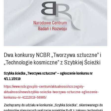
Dwa konkursy NCBR „Tworzywa sztuczne” i
„Technologie kosmiczne” z Szybkiej Ścieżki
Szybka ścieżka „Tworzywa sztuczne” – ogłoszenie konkursu nr
4/1.1.1/2019
https://www.ncbr.gov.pl/o-centrum/aktualnosci/szczegoly-
aktualnosci/news/szybka-sciezka-tworzywa-sztuczne-ogloszenie-
konkursu-nr-41112019-56985/
Zachęcamy do udziału w konkursie „Szybka ścieżka”, skierowanego do
podmiotów planujących realizację projektów B+R z zakresu technologii