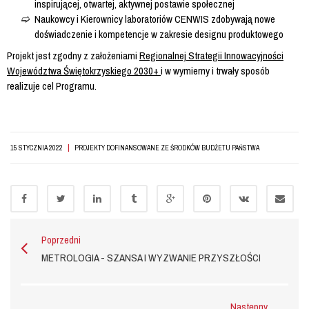
inspirującej, otwartej, aktywnej postawie społecznej
Naukowcy i Kierownicy laboratoriów CENWIS zdobywają nowe
doświadczenie i kompetencje w zakresie designu produktowego
Projekt jest zgodny z założeniami
Regionalnej Strategii Innowacyjności
Województwa Świętokrzyskiego 2030+
i w wymierny i trwały sposób
realizuje cel Programu.
|
15 STYCZNIA 2022
PROJEKTY DOFINANSOWANE ZE ŚRODKÓW BUDŻETU PAŃSTWA
Poprzedni
METROLOGIA - SZANSA I WYZWANIE PRZYSZŁOŚCI
Następny