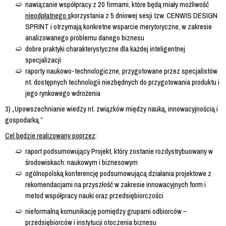
nawiązanie współpracy z 20 firmami, które będą miały możliwość
nieodpłatnego s
korzystania z 5 dniowej sesji tzw. CENWIS DESIGN
SPRINT i otrzymają konkretne wsparcie merytoryczne, w zakresie
analizowanego problemu danego biznesu
dobre praktyki charakterystyczne dla każdej inteligentnej
specjalizacji
raporty naukowo-technologiczne, przygotowane przez specjalistów
nt. dostępnych technologii niezbędnych do przygotowania produktu i
jego rynkowego wdrożenia
3) „Upowszechnianie wiedzy nt. związków między nauką, innowacyjnością i
gospodarką.”
Cel będzie realizowany poprzez
:
raport podsumowujący Projekt, który zostanie rozdystrybuowany w
środowiskach: naukowym i biznesowym
ogólnopolską konferencję podsumowującą działania projektowe z
rekomendacjami na przyszłość w zakresie innowacyjnych form i
metod współpracy nauki oraz przedsiębiorczości
nieformalną komunikację pomiędzy grupami odbiorców –
przedsiębiorców i instytucji otoczenia biznesu