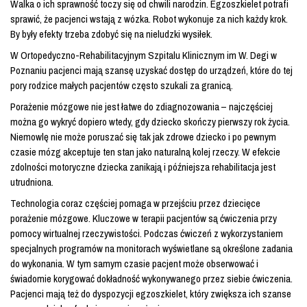
Walka o ich sprawność toczy się od chwili narodzin. Egzoszkielet potrafi
sprawić, że pacjenci wstają z wózka. Robot wykonuje za nich każdy krok.
By były efekty trzeba zdobyć się na nieludzki wysiłek.
W Ortopedyczno-Rehabilitacyjnym Szpitalu Klinicznym im W. Degi w
Poznaniu pacjenci mają szansę uzyskać dostęp do urządzeń, które do tej
pory rodzice małych pacjentów często szukali za granicą.
Porażenie mózgowe nie jest łatwe do zdiagnozowania – najczęściej
można go wykryć dopiero wtedy, gdy dziecko skończy pierwszy rok życia.
Niemowlę nie może poruszać się tak jak zdrowe dziecko i po pewnym
czasie mózg akceptuje ten stan jako naturalną kolej rzeczy. W efekcie
zdolności motoryczne dziecka zanikają i późniejsza rehabilitacja jest
utrudniona.
Technologia coraz częściej pomaga w przejściu przez dziecięce
porażenie mózgowe. Kluczowe w terapii pacjentów są ćwiczenia przy
pomocy wirtualnej rzeczywistości. Podczas ćwiczeń z wykorzystaniem
specjalnych programów na monitorach wyświetlane są określone zadania
do wykonania. W tym samym czasie pacjent może obserwować i
świadomie korygować dokładność wykonywanego przez siebie ćwiczenia.
Pacjenci mają też do dyspozycji egzoszkielet, który zwiększa ich szanse