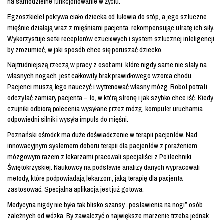
na samodzielne funkcjonowanie w życiu.
Egzoszkielet pokrywa ciało dziecka od tułowia do stóp, a jego sztuczne
mięśnie działają wraz z mięśniami pacjenta, rekompensując utratę ich siły.
Wykorzystuje setki receptorów czuciowych i system sztucznej inteligencji
by zrozumieć, w jaki sposób chce się poruszać dziecko.
Najtrudniejszą rzeczą w pracy z osobami, które nigdy same nie stały na
własnych nogach, jest całkowity brak prawidłowego wzorca chodu.
Pacjenci muszą tego nauczyć i wytrenować własny mózg. Robot potrafi
odczytać zamiary pacjenta – to, w którą stronę i jak szybko chce iść. Kiedy
czujniki odbiorą polecenia wysyłane przez mózg, komputer uruchamia
odpowiedni silnik i wysyła impuls do mięśni.
Poznański ośrodek ma duże doświadczenie w terapii pacjentów. Nad
innowacyjnym systemem doboru terapii dla pacjentów z porażeniem
mózgowym razem z lekarzami pracowali specjaliści z Politechniki
Świętokrzyskiej. Naukowcy na podstawie analizy danych wypracowali
metody, które podpowiadają lekarzom, jaką terapię dla pacjenta
zastosować. Specjalna aplikacja jest już gotowa.
Medycyna nigdy nie była tak blisko szansy „postawienia na nogi” osób
zależnych od wózka. By zawalczyć o największe marzenie trzeba jednak