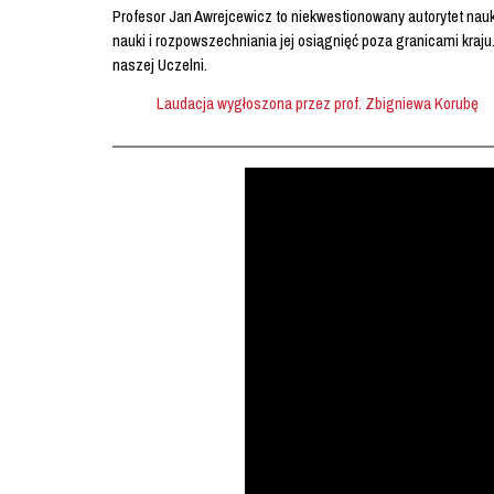
Profesor Jan Awrejcewicz to niekwestionowany autorytet nau
nauki i rozpowszechniania jej osiągnięć poza granicami kraju
naszej Uczelni.
Laudacja wygłoszona przez prof. Zbigniewa Korubę