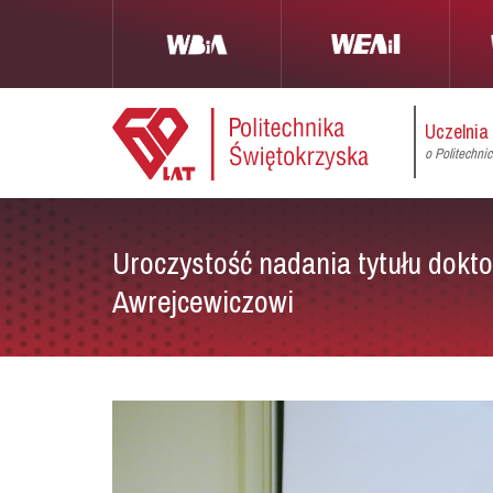
Uczelnia
o Politechni
Uroczystość nadania tytułu dokto
Awrejcewiczowi