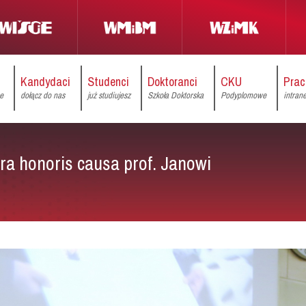
Kandydaci
Studenci
Doktoranci
CKU
Prac
ce
dołącz do nas
już studiujesz
Szkoła Doktorska
Podyplomowe
intran
ra honoris causa prof. Janowi