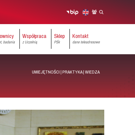
ownicy
Współpraca
Sklep
Kontakt
et, badania
z Uczelnią
PŚk
dane teleadresowe
UMIEJĘTNOŚCI | PRAKTYKA | WIEDZA