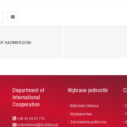
F. KAZIMIERZOWI
Department of
Wybrane jednostki
C
International
Cooperation
Biblioteka Główna
D
Wydawnictwo
P
+48 41 34 24 773
Zamówienia publiczne
international@tu.kielce.pl