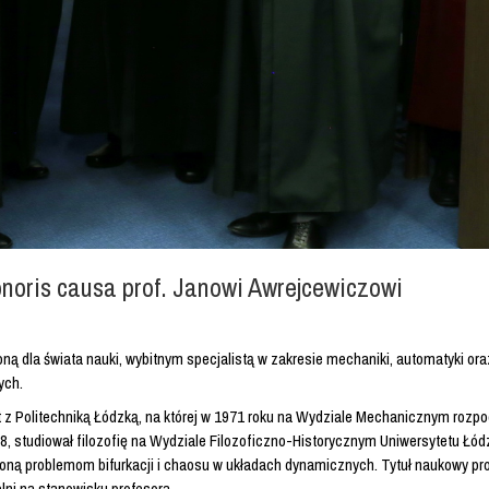
onoris causa prof. Janowi Awrejcewiczowi
oną dla świata nauki, wybitnym specjalistą w zakresie mechaniki, automatyki o
ych.
z Politechniką Łódzką, na której w 1971 roku na Wydziale Mechanicznym rozpoc
78, studiował filozofię na Wydziale Filozoficzno-Historycznym Uniwersytetu Łó
ęconą problemom bifurkacji i chaosu w układach dynamicznych. Tytuł naukowy pr
lni na stanowisku profesora.