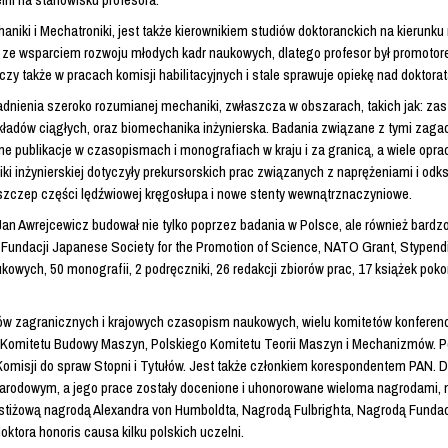
aniki i Mechatroniki, jest także kierownikiem studiów doktoranckich na kierunk
ę ze wsparciem rozwoju młodych kadr naukowych, dlatego profesor był promotor
czy także w pracach komisji habilitacyjnych i stale sprawuje opiekę nad doktora
nienia szeroko rozumianej mechaniki, zwłaszcza w obszarach, takich jak: za
kładów ciągłych, oraz biomechanika inżynierska. Badania związane z tymi zaga
e publikacje w czasopismach i monografiach w kraju i za granicą, a wiele op
 inżynierskiej dotyczyły prekursorskich prac związanych z naprężeniami i odks
szczep części lędźwiowej kręgosłupa i nowe stenty wewnątrznaczyniowe.
Jan Awrejcewicz budował nie tylko poprzez badania w Polsce, ale również bardz
 Fundacji Japanese Society for the Promotion of Science, NATO Grant, Stypend
ukowych, 50 monografii, 2 podręczniki, 26 redakcji zbiorów prac, 17 książek 
w zagranicznych i krajowych czasopism naukowych, wielu komitetów konferencj
i, Komitetu Budowy Maszyn, Polskiego Komitetu Teorii Maszyn i Mechanizmów. 
 Komisji do spraw Stopni i Tytułów. Jest także członkiem korespondentem PAN.
ynarodowym, a jego prace zostały docenione i uhonorowane wieloma nagrodami, 
stiżową nagrodą Alexandra von Humboldta, Nagrodą Fulbrighta, Nagrodą Fundacj
doktora honoris causa kilku polskich uczelni.