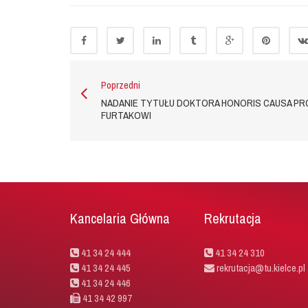
Poprzedni
NADANIE TYTUŁU DOKTORA HONORIS CAUSA PRO
FURTAKOWI
Kancelaria Główna
Rekrutacja
41 34 24 444
41 34 24 310
41 34 24 445
rekrutacja@tu.kielce.pl
41 34 24 446
41 34 42 997