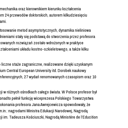
u mechanika oraz kierownikiem kierunku kształcenia
em 24 przewodów doktorskich, autorem kilkudziesięciu
tami.
stosowanie metod asymptotycznych, dynamika nieliniowa
dnieniami stały się podstawą do stworzenia przez profesora
racowanych rozwiązań zostało wdrożonych w praktyce
ztałceniami układu kostno-szkieletowego, a także kilku
o liczne staże zagraniczne, realizowane dzięki uzyskanym
ium Central European University itd. Dorobek naukowy
pokonferencyjnych, 27 wydań renomowanych czasopism oraz 10
i w różnych ośrodkach całego świata. W Polsce profesor był
Ponadto pełnił funkcję wiceprezesa Polskiego Towarzystwa
 Dokonania profesora Jana Awrejcewicza spowodowały, że
m.in.: nagrodami Ministra Edukacji Narodowej, Nagrodą
i im. Tadeusza Kościuszki, Nagrodą Ministére de l’Educition