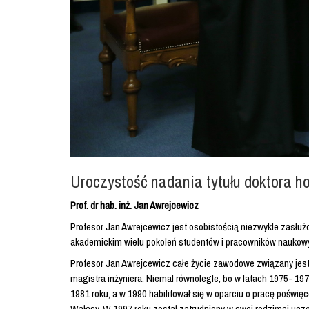
Uroczystość nadania tytułu doktora h
Prof. dr hab. inż. Jan Awrejcewicz
Profesor Jan Awrejcewicz jest osobistością niezwykle zasłuż
akademickim wielu pokoleń studentów i pracowników naukow
Profesor Jan Awrejcewicz całe życie zawodowe związany jest 
magistra inżyniera. Niemal równolegle, bo w latach 1975- 19
1981 roku, a w 1990 habilitował się w oparciu o pracę poświ
Wałęsy. W 1997 roku został zatrudniony w swej rodzimej ucze