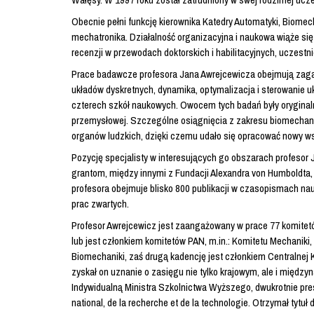
Obecnie pełni funkcję kierownika Katedry Automatyki, Biomech
mechatronika. Działalność organizacyjna i naukowa wiąże si
recenzji w przewodach doktorskich i habilitacyjnych, uczestni
Prace badawcze profesora Jana Awrejcewicza obejmują zagad
układów dyskretnych, dynamika, optymalizacja i sterowanie u
czterech szkół naukowych. Owocem tych badań były oryginaln
przemysłowej. Szczególne osiągnięcia z zakresu biomechaniki
organów ludzkich, dzięki czemu udało się opracować nowy w
Pozycję specjalisty w interesujących go obszarach profesor 
grantom, między innymi z Fundacji Alexandra von Humboldta,
profesora obejmuje blisko 800 publikacji w czasopismach na
prac zwartych.
Profesor Awrejcewicz jest zaangażowany w prace 77 komitetó
lub jest członkiem komitetów PAN, m.in.: Komitetu Mechanik
Biomechaniki, zaś drugą kadencję jest członkiem Centralnej
zyskał on uznanie o zasięgu nie tylko krajowym, ale i międz
Indywidualną Ministra Szkolnictwa Wyższego, dwukrotnie pre
national, de la recherche et de la technologie. Otrzymał tytuł 