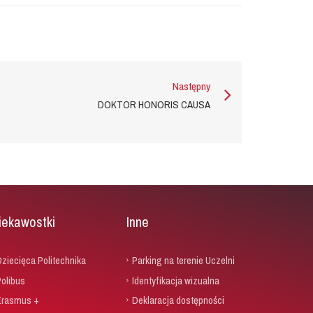
Następny
DOKTOR HONORIS CAUSA
iekawostki
Inne
ziecięca Politechnika
Parking na terenie Uczelni
olibus
Identyfikacja wizualna
Erasmus +
Deklaracja dostępności