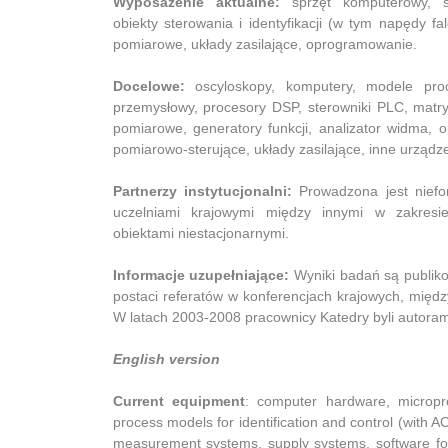
Wyposażenie aktualne:
sprzęt komputerowy, st
obiekty sterowania i identyfikacji (w tym napędy fa
pomiarowe, układy zasilające, oprogramowanie.
Docelowe:
oscyloskopy, komputery, modele pro
przemysłowy, procesory DSP, sterowniki PLC, matry
pomiarowe, generatory funkcji, analizator widma, 
pomiarowo-sterujące, układy zasilające, inne urządze
Partnerzy instytucjonalni:
Prowadzona jest niefo
uczelniami krajowymi między innymi w zakresi
obiektami niestacjonarnymi.
Informacje uzupełniające:
Wyniki badań są publik
postaci referatów w konferencjach krajowych, międ
W latach 2003-2008 pracownicy Katedry byli autorami
English version
Current equipment
: computer hardware, microproc
process models for identification and control (wit
measurement systems, supply systems, software for