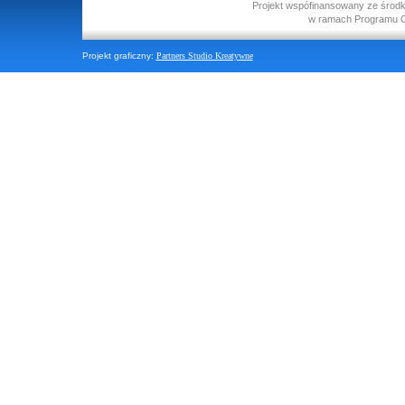
Projekt wspófinansowany ze środ
w ramach Programu O
Projekt graficzny:
Partners Studio Kreatywne