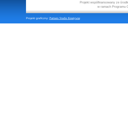
Projekt wspófinansowany ze środ
w ramach Programu O
Projekt graficzny:
Partners Studio Kreatywne